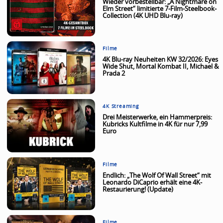
Wieder vorbestellbar: „A Nightmare on
Elm Street“ limitierte 7-Film-Steelbook-
Collection (4K UHD Blu-ray)
Filme
4K Blu-ray Neuheiten KW 32/2026: Eyes
Wide Shut, Mortal Kombat II, Michael &
Prada 2
4K Streaming
Drei Meisterwerke, ein Hammerpreis:
Kubricks Kultfilme in 4K für nur 7,99
Euro
Filme
Endlich: „The Wolf Of Wall Street“ mit
Leonardo DiCaprio erhält eine 4K-
Restaurierung! (Update)
Filme