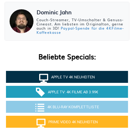
Dominic Jahn
Couch-Streamer, TV-Umschalter & Genuss-
Cineast. Am liebsten im Originalton, gerne
auch in 3D!
Paypal-Spende für die 4KFilme-
Kaffeekasse
Beliebte Specials:
APPLE TV 4K NEUHEITEN
APPLE TV: 4K FILME AB 3.99€
4K BLU-RAY KOMPLETTLISTE
PRIME VIDEO 4K NEUHEITEN