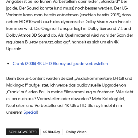
Angabe ist bei so frühen Vorbestellern aber leider „Standard“ bei
jpc.de. Der Sound könnte (und muss) noch besser werden. Der US-
Variante kann man bereits entnehmen (erschien bereits 2019), dass
neben HDR10 wohl auch das dynamische Dolby Vision zum Einsatz
kommen wird. Die Original-Tonspur liegt in Dolby Surround 7.1 und
Dolby Atmos 3D Sound ab. Als Quellmaterial wird wohl der Scan der
regulären Blu-ray genutzt, also ggf. handelt es sich um ein 4K
Upscale.
Crank (2006) 4K UHD Blu-ray auf jpc.de vorbestellen
Beim Bonus-Content werden derzeit „Audiokommentare, B-Roll und
Making-of“ aufgelistet. Ich werde das audiovisuelle Upgrade von
‚Crank‘ auf jeden Fall in meine Filmsammlung aufnehmen. Wie sieht
es bei euch aus? Vorbestellen oder abwarten? Mehr Katalogtitel,
Neuheiten und Vorbesteller auf 4K Ultra HD Blu-ray findet ihr in
unserem
Special
!
SCHLAGWÖRTER
4K Blu-Ray
Dolby Vision