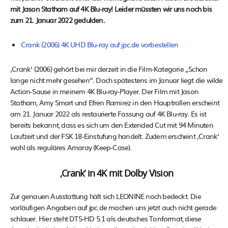
mit Jason Statham auf 4K Blu-ray! Leider müssten wir uns noch bis
zum 21. Januar 2022 gedulden.
Crank (2006) 4K UHD Blu-ray auf jpc.de vorbestellen
‚Crank‘ (2006) gehört bei mir derzeit in die Film-Kategorie „Schon
lange nicht mehr gesehen“. Doch spätestens im Januar liegt die wilde
Action-Sause in meinem 4K Blu-ray-Player. Der Film mit Jason
Statham, Amy Smart und Efren Ramirez in den Hauptrollen erscheint
am 21. Januar 2022 als restaurierte Fassung auf 4K Blu-ray. Es ist
bereits bekannt, dass es sich um den Extended Cut mit 94 Minuten
Laufzeit und der FSK 18-Einstufung handelt. Zudem erscheint ‚Crank‘
wohl als reguläres Amaray (Keep-Case).
‚Crank‘ in 4K mit Dolby Vision
Zur genauen Ausstattung hält sich LEONINE noch bedeckt. Die
vorläufigen Angaben auf jpc.de machen uns jetzt auch nicht gerade
schlauer. Hier steht DTS-HD 5.1 als deutsches Tonformat, diese