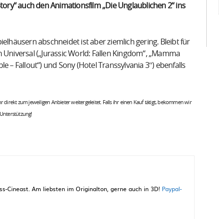
Story“ auch den Animationsfilm „Die Unglaublichen 2“ ins
elhäusern abschneidet ist aber ziemlich gering. Bleibt für
n Universal („Jurassic World: Fallen Kingdom“, „Mamma
e – Fallout“) und Sony (Hotel Transsylvania 3″) ebenfalls
 ihr direkt zum jeweiligen Anbieter weitergeleitet. Falls ihr einen Kauf tätigt, bekommen wir
 Unterstützung!
-Cineast. Am liebsten im Originalton, gerne auch in 3D!
Paypal-