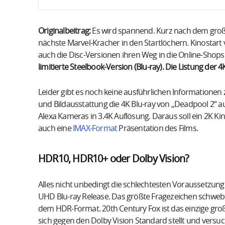
Originalbeitrag:
Es wird spannend. Kurz nach dem groß
nächste Marvel-Kracher in den Startlöchern. Kinostart
auch die Disc-Versionen ihren Weg in die Online-Shops
limitierte Steelbook-Version (Blu-ray). Die Listung der 4
Leider gibt es noch keine ausführlichen Informationen
und Bildausstattung die 4K Blu-ray von „Deadpool 2“ au
Alexa Kameras in 3.4K Auflösung. Daraus soll ein 2K Ki
auch eine
IMAX-Format
Präsentation des Films.
HDR10, HDR10+ oder Dolby Vision?
Alles nicht unbedingt die schlechtesten Voraussetzung
UHD Blu-ray Release. Das größte Fragezeichen schwebt
dem HDR-Format. 20th Century Fox ist das einzige groß
sich gegen den Dolby Vision Standard stellt und versu