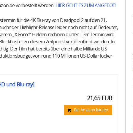
zon.de vorbestellt werden:
HIER GEHT ES ZUM ANGEBOT!
ermin für die 4K Blu-ray von Deadpool 2 auf den 21.
ucht der Highlight-Release leider noch nicht auf. Bedeutet,
serem „X-Force“-Helden rechnen dürfen. Der Termin wird
Blockbuster zu diesem Zeitpunkt veröffentlicht werden. In
tig. Der Film hat bereits über eine halbe Milliarde US-
duktionsbudget von rund 110 Millionen US-Dollar locker
HD und Blu-ray]
21,65 EUR
Bei Amazon kaufen