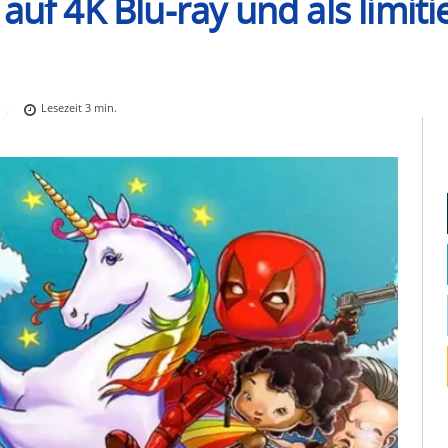
auf 4K Blu-ray und als limiti
Lesezeit
3
min.