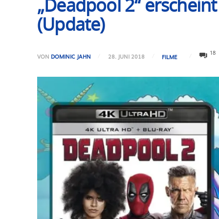
„Deadpool 2“ erscheint 
(Update)
18
VON
DOMINIC JAHN
28. JUNI 2018
FILME