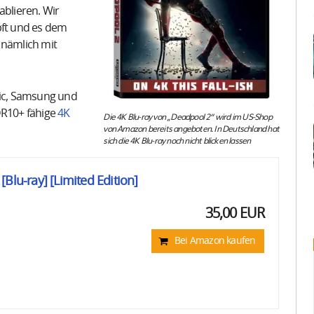
blieren. Wir
pft und es dem
 nämlich mit
ic, Samsung und
DR10+ fähige
4K
Die 4K Blu-ray von „Deadpool 2“ wird im US-Shop
von Amazon bereits angeboten. In Deutschland hat
sich die 4K Blu-ray noch nicht blicken lassen
Blu-ray] [Limited Edition]
35,00 EUR
Bei Amazon kaufen