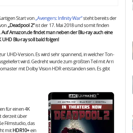
artigen Start von
„Avengers: Infinity War“
steht bereits der
 von
„Deadpool 2“
ist der 17. Mai 2018 und somit finden
.
Auf Amazon.de findet man neben der Blu-ray auch eine
K UHD Blu-ray soll bald folgen!
 zur UHD-Version. Es wird sehr spannend, in welcher Ton-
sgeliefert wird. Gedreht wurde zum größten Teil mit Arri
nomaster mit Dolby Vision HDR entstanden sein. Es gibt
en für einen 4K
 derzeit über
e Filmstudio, das
cht mit
HDR10+
ein