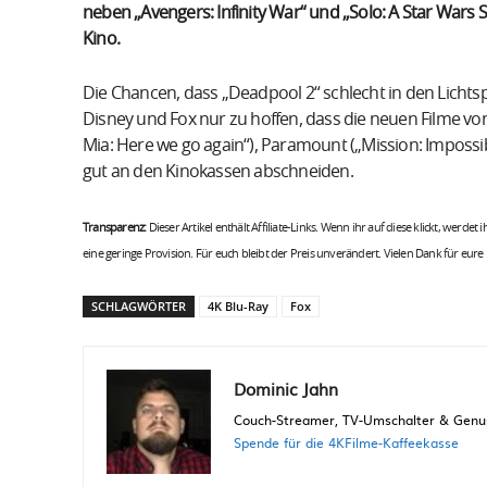
neben „Avengers: Infinity War“ und „Solo: A Star Wars 
Kino.
Die Chancen, dass „Deadpool 2“ schlecht in den Lichtspi
Disney und Fox nur zu hoffen, dass die neuen Filme vo
Mia: Here we go again“), Paramount („Mission: Impossibl
gut an den Kinokassen abschneiden.
Transparenz:
Dieser Artikel enthält Affiliate-Links. Wenn ihr auf diese klickt, werdet
eine geringe Provision. Für euch bleibt der Preis unverändert. Vielen Dank für eure
SCHLAGWÖRTER
4K Blu-Ray
Fox
Dominic Jahn
Couch-Streamer, TV-Umschalter & Genuss
Spende für die 4KFilme-Kaffeekasse