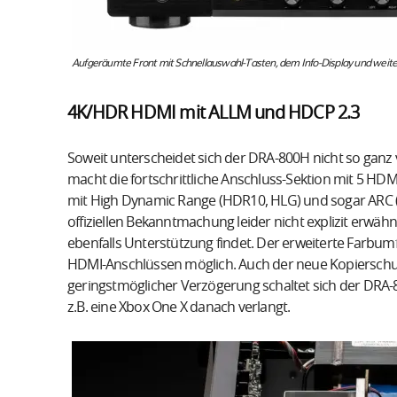
Aufgeräumte Front mit Schnellauswahl-Tasten, dem Info-Display und wei
4K/HDR HDMI mit ALLM und HDCP 2.3
Soweit unterscheidet sich der DRA-800H nicht so gan
macht die fortschrittliche Anschluss-Sektion mit 5 H
mit High Dynamic Range (HDR10, HLG) und sogar ARC (A
offiziellen Bekanntmachung leider nicht explizit erwä
ebenfalls Unterstützung findet. Der erweiterte Farbumf
HDMI-Anschlüssen möglich. Auch der neue Kopierschutz
geringstmöglicher Verzögerung schaltet sich der DRA
z.B. eine Xbox One X danach verlangt.