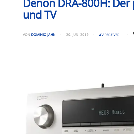
Denon DRA-800H: Der p
und TV
VON
DOMINIC JAHN
20. JUNI 2019
AV RECEIVER