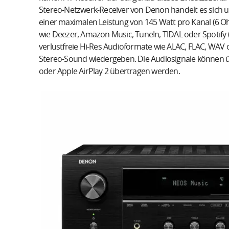
Stereo-Netzwerk-Receiver von Denon handelt es sich u
einer maximalen Leistung von 145 Watt pro Kanal (6 O
wie Deezer, Amazon Music, TuneIn, TIDAL oder Spotify 
verlustfreie Hi-Res Audioformate wie ALAC, FLAC, WAV 
Stereo-Sound wiedergeben. Die Audiosignale können ü
oder Apple AirPlay 2 übertragen werden.