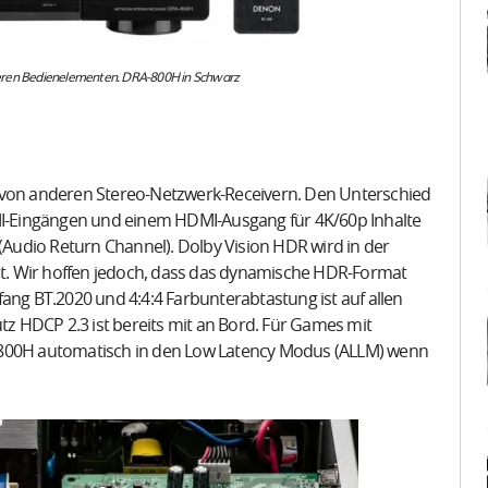
teren Bedienelementen. DRA-800H in Schwarz
z von anderen Stereo-Netzwerk-Receivern. Den Unterschied
DMI-Eingängen und einem HDMI-Ausgang für 4K/60p Inhalte
udio Return Channel). Dolby Vision HDR wird in der
hnt. Wir hoffen jedoch, dass das dynamische HDR-Format
ang BT.2020 und 4:4:4 Farbunterabtastung ist auf allen
 HDCP 2.3 ist bereits mit an Bord. Für Games mit
-800H automatisch in den Low Latency Modus (ALLM) wenn