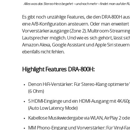
Alles was das Stereo-Herz begehrt – und noch mehr – findet man auf der 
Es gibt noch unzählige Features, die den DRA-800H au
eine A/B-Konfiguration ansteuern. Oder man erweitert
Vorverstärkerausgänge (Zone 2). Multiroom-Streaming 
Lautsprecher möglich. Und wie es sich gehört, lässt si
Amazon Alexa, Google Assistant und Apple Siri steuern.
ebenfalls nicht fehlen.
Highlight Features DRA-800H:
Denon HiFi-Verstärker: Für Stereo-Klang optimierte
(6 Ohm)
5 HDMI-Eingänge und ein HDMI-Ausgang mit 4K/60
(Auto Low Latency Mode)
Kabellose Musikwiedergabe via WLAN, AirPlay 2 ode
MM Phono-Eingang und Vorverstärker: Für Vinyl-Fan