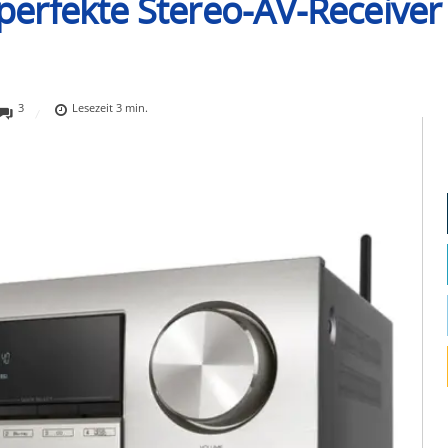
erfekte Stereo-AV-Receiver
3
Lesezeit
3
min.