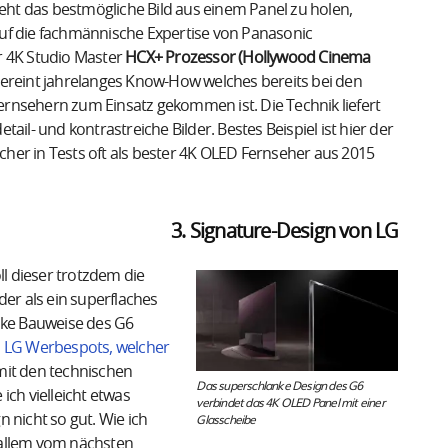
t das bestmögliche Bild aus einem Panel zu holen,
uf die fachmännische Expertise von Panasonic
r 4K Studio Master
HCX+ Prozessor (Hollywood Cinema
ereint jahrelanges Know-How welches bereits bei den
rnsehern zum Einsatz gekommen ist. Die Technik liefert
tail- und kontrastreiche Bilder. Bestes Beispiel ist hier der
lcher in Tests oft als bester 4K OLED Fernseher aus 2015
3. Signature-Design von LG
ll dieser trotzdem die
der als ein superflaches
anke Bauweise des G6
n
LG Werbespots, welcher
 mit den technischen
Das superschlanke Design des G6
h vielleicht etwas
verbindet das 4K OLED Panel mit einer
Glasscheibe
n nicht so gut. Wie ich
 allem vom nächsten