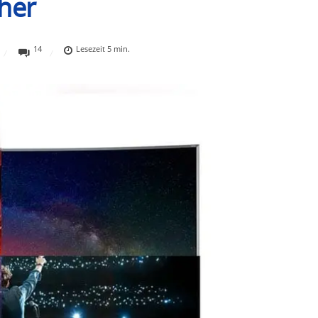
her
14
Lesezeit
5
min.