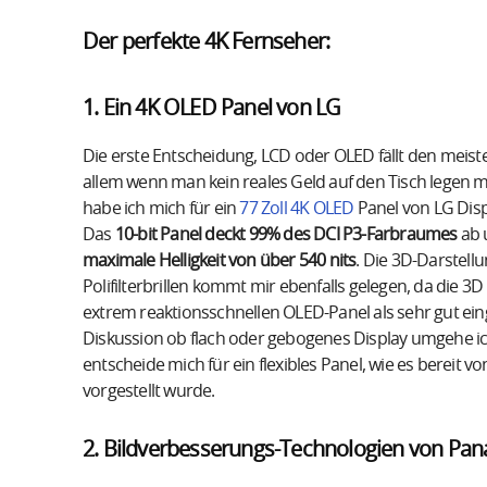
Der perfekte 4K Fernseher:
1. Ein 4K OLED Panel von LG
Die erste Entscheidung, LCD oder OLED fällt den meiste
allem wenn man kein reales Geld auf den Tisch legen mu
habe ich mich für ein
77 Zoll 4K OLED
Panel von LG Disp
Das
10-bit Panel deckt 99% des DCI P3-Farbraumes
ab 
maximale Helligkeit von über 540 nits
. Die 3D-Darstell
Polifilterbrillen kommt mir ebenfalls gelegen, da die 3
extrem reaktionsschnellen OLED-Panel als sehr gut eing
Diskussion ob flach oder gebogenes Display umgehe i
entscheide mich für ein flexibles Panel, wie es bereit v
vorgestellt wurde.
2. Bildverbesserungs-Technologien von Pan