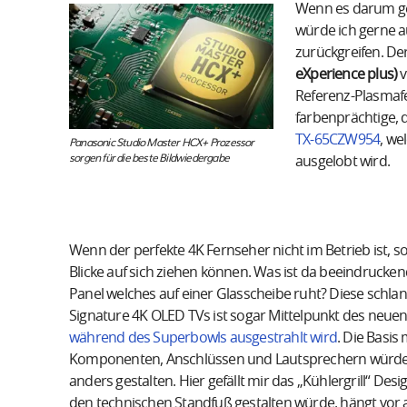
Wenn es darum geh
würde ich gerne a
zurückgreifen. De
eXperience plus)
v
Referenz-Plasmafe
farbenprächtige, de
TX-65CZW954
, we
Panasonic Studio Master HCX+ Prozessor
sorgen für die beste Bildwiedergabe
ausgelobt wird.
Wenn der perfekte 4K Fernseher nicht im Betrieb ist, so
Blicke auf sich ziehen können. Was ist da beeindrucken
Panel welches auf einer Glasscheibe ruht? Diese schl
Signature 4K OLED TVs ist sogar Mittelpunkt des neue
während des Superbowls ausgestrahlt wird
. Die Basis
Komponenten, Anschlüssen und Lautsprechern würde ic
anders gestalten. Hier gefällt mir das „Kühlergrill“ Desig
den technischen Standfuß gestalten würde, hängt vor