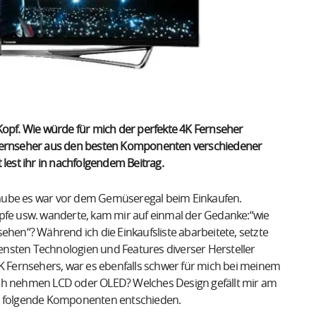
Kopf. Wie würde für mich der perfekte 4K Fernseher
-Fernseher aus den besten Komponenten verschiedener
est ihr in nachfolgendem Beitrag.
aube es war vor dem Gemüseregal beim Einkaufen.
öpfe usw. wanderte, kam mir auf einmal der Gedanke:“wie
ehen“? Während ich die Einkaufsliste abarbeitete, setzte
nsten Technologien und Features diverser Hersteller
Fernsehers, war es ebenfalls schwer für mich bei meinem
ich nehmen LCD oder OLED? Welches Design gefällt mir am
ür folgende Komponenten entschieden.