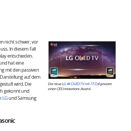
n nicht schwer, vor
ss. In diesem Fall
lay entschieden.
und hat eine
ung mit den passiven
D Darstellung auf dem
Der neue
LG 4K OLED TV mit 77 Zoll
gewann
estuft wird. Die
einen CES Innovations Award.
ch gekonnt und
on
LG
und Samsung
asonic