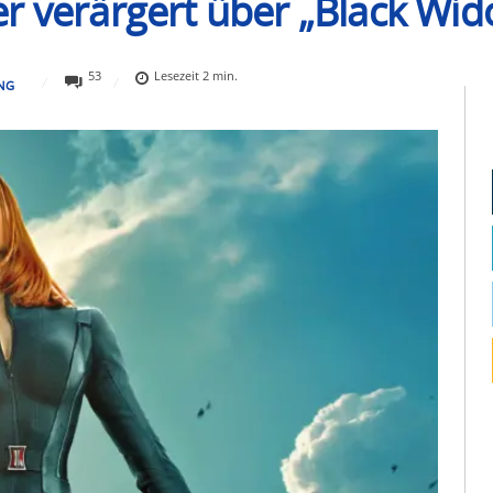
r verärgert über „Black Wid
53
Lesezeit
2
min.
NG