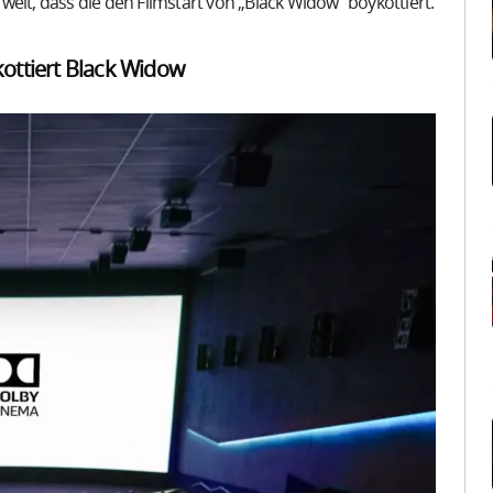
o weit, dass die den Filmstart von „Black Widow“ boykottiert.
ottiert Black Widow