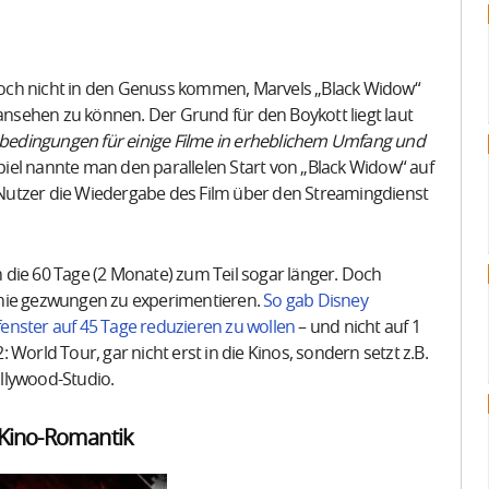
och nicht in den Genuss kommen, Marvels „Black Widow“
 ansehen zu können. Der Grund für den Boykott liegt laut
zbedingungen für einige Filme in erheblichem Umfang und
piel nannte man den parallelen Start von „Black Widow“ auf
Nutzer die Wiedergabe des Film über den Streamingdienst
die 60 Tage (2 Monate) zum Teil sogar länger. Doch
emie gezwungen zu experimentieren.
So gab Disney
ofenster auf 45 Tage reduzieren zu wollen
– und nicht auf 1
2: World Tour, gar nicht erst in die Kinos, sondern setzt z.B.
llywood-Studio.
t Kino-Romantik