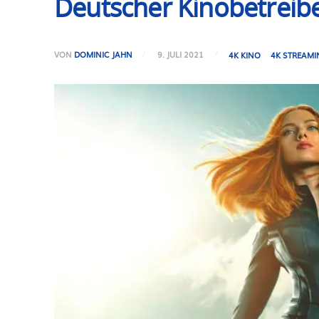
Deutscher Kinobetreibe
VON
DOMINIC JAHN
9. JULI 2021
4K KINO
4K STREAMI