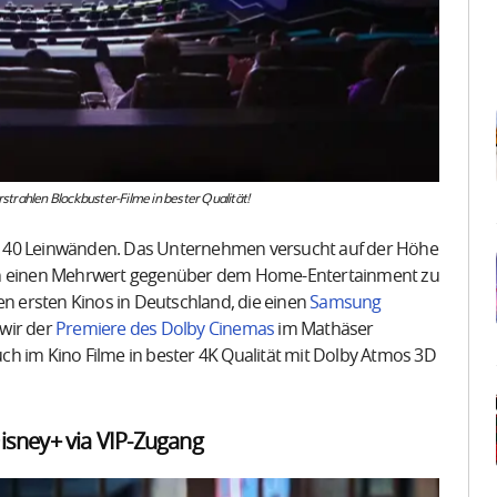
rstrahlen Blockbuster-Filme in bester Qualität!
 140 Leinwänden. Das Unternehmen versucht auf der Höhe
hin einen Mehrwert gegenüber dem Home-Entertainment zu
en ersten Kinos in Deutschland, die einen
Samsung
 wir der
Premiere des Dolby Cinemas
im Mathäser
h im Kino Filme in bester 4K Qualität mit Dolby Atmos 3D
 Disney+ via VIP-Zugang