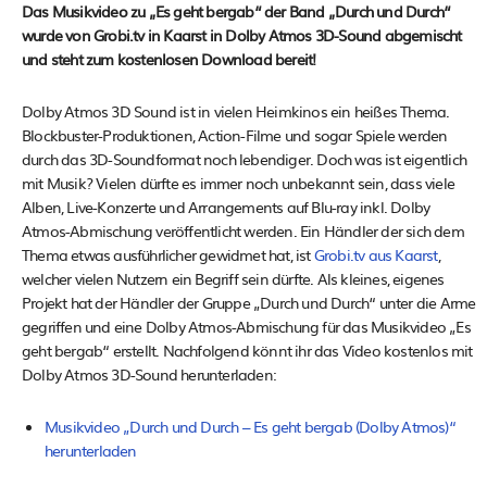
Das Musikvideo zu „Es geht bergab“ der Band „Durch und Durch“
wurde von Grobi.tv in Kaarst in Dolby Atmos 3D-Sound abgemischt
und steht zum kostenlosen Download bereit!
Dolby Atmos 3D Sound ist in vielen Heimkinos ein heißes Thema.
Blockbuster-Produktionen, Action-Filme und sogar Spiele werden
durch das 3D-Soundformat noch lebendiger. Doch was ist eigentlich
mit Musik? Vielen dürfte es immer noch unbekannt sein, dass viele
Alben, Live-Konzerte und Arrangements auf Blu-ray inkl. Dolby
Atmos-Abmischung veröffentlicht werden. Ein Händler der sich dem
Thema etwas ausführlicher gewidmet hat, ist
Grobi.tv aus Kaarst
,
welcher vielen Nutzern ein Begriff sein dürfte. Als kleines, eigenes
Projekt hat der Händler der Gruppe „Durch und Durch“ unter die Arme
gegriffen und eine Dolby Atmos-Abmischung für das Musikvideo „Es
geht bergab“ erstellt. Nachfolgend könnt ihr das Video kostenlos mit
Dolby Atmos 3D-Sound herunterladen:
Musikvideo „Durch und Durch – Es geht bergab (Dolby Atmos)“
herunterladen