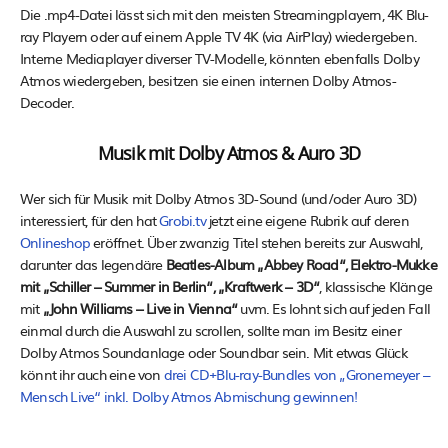
Die .mp4-Datei lässt sich mit den meisten Streamingplayern, 4K Blu-
ray Playern oder auf einem Apple TV 4K (via AirPlay) wiedergeben.
Interne Mediaplayer diverser TV-Modelle, könnten ebenfalls Dolby
Atmos wiedergeben, besitzen sie einen internen Dolby Atmos-
Decoder.
Musik mit Dolby Atmos & Auro 3D
Wer sich für Musik mit Dolby Atmos 3D-Sound (und/oder Auro 3D)
interessiert, für den hat
Grobi.tv
jetzt eine eigene Rubrik auf deren
Onlineshop
eröffnet. Über zwanzig Titel stehen bereits zur Auswahl,
darunter das legendäre
Beatles-Album „Abbey Road“, Elektro-Mukke
mit „Schiller – Summer in Berlin“, „Kraftwerk – 3D“
, klassische Klänge
mit
„John Williams – Live in Vienna“
uvm. Es lohnt sich auf jeden Fall
einmal durch die Auswahl zu scrollen, sollte man im Besitz einer
Dolby Atmos Soundanlage oder Soundbar sein. Mit etwas Glück
könnt ihr auch eine von
drei CD+Blu-ray-Bundles von „Gronemeyer –
Mensch Live“ inkl. Dolby Atmos Abmischung gewinnen!