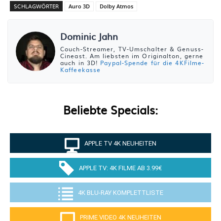
SCHLAGWÖRTER
Auro 3D
Dolby Atmos
Dominic Jahn
Couch-Streamer, TV-Umschalter & Genuss-
Cineast. Am liebsten im Originalton, gerne
auch in 3D!
Paypal-Spende für die 4KFilme-
Kaffeekasse
Beliebte Specials:
APPLE TV 4K NEUHEITEN
APPLE TV: 4K FILME AB 3.99€
4K BLU-RAY KOMPLETTLISTE
PRIME VIDEO 4K NEUHEITEN