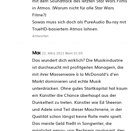
mit dem Soundtrack des letzten Star Wars Films
in Atmos. (Warum nicht für alle Star Wars
Filme?)
Sowas muss sich doch als PureAudio Bu-ray mit
TrueHD-basiertem Atmos lohnen.
Antworten
Max
22. März 2021 Beim 01:05
Das wundert dich wirklich? Die Musikindustrie
ist durchseucht mit profitgeilen Managern, die
mit ihrer Massenware à la McDonald’s d’en
Markt dominieren und echte Musik
unterdrücken. Ohne gutes Startkapital hat kaum
ein Künstler die Chance überhaupt aus der
Dunkelheit zu treten. Künstler wie Ed Sheeran
und Adele sind Teil dieser Maschinerie, in der
Qualität schon längst keine Rolle mehr spielt.
Das meiste Geld fließt in Songwriter, die
möglichst genau, von Rechnern analysiert, den