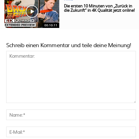
Die ersten 10 Minuten von „Zurück in
die Zukunft“ in 4K Qualität jetzt online!
00:10:11
Schreib einen Kommentar und teile deine Meinung!
Kommentar:
N
E
M