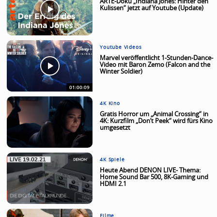
ARTE-Doku „Indiana Jones: Hinter den
Kulissen“ jetzt auf Youtube (Update)
Youtube Videos
Marvel veröffentlicht 1-Stunden-Dance-
Video mit Baron Zemo (Falcon and the
Winter Soldier)
01:00:09
4K Kino
Gratis Horror um „Animal Crossing“ in
4K: Kurzfilm „Don’t Peek“ wird fürs Kino
umgesetzt
4K Spiele
Heute Abend DENON LIVE- Thema:
Home Sound Bar 500, 8K-Gaming und
HDMI 2.1
Filme