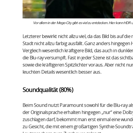
Vor allem in der Mega-City gibt es viel zu entdecken. Hier kann HDR
Letzterer bewirkt nicht allzu viel, da das Bild bis auf
Stadt nicht allzu farbig ausfällt. Ganz anders hingegen
Vergleich wesentlich kräftigere Bild, das auch in dunk
die Blu-ray versumpft. Fast in jeder Szene ist das sic
sowie die kräftigeren Spitzlichter voraus. Aber nicht nu
leuchten Details wesentlich besser aus.
Soundqualität (80%)
Beim Sound nutzt Paramount sowohl für die Blu-ray al
der Originalsprache erhalten hingegen „nur“ eine Do
zuschlagen darf, bekommt man erst einmal eine wunder
zu Gesicht, die mit einem großartigen Synthie-Soundtr