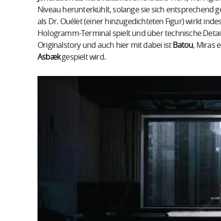
Niveau herunterkühlt, solange sie sich entsprechend ge
als Dr. Ouélet (einer hinzugedichteten Figur) wirkt inde
Hologramm-Terminal spielt und über technische Details
Originalstory und auch hier mit dabei ist
Batou
, Miras 
Asbæk
gespielt wird.