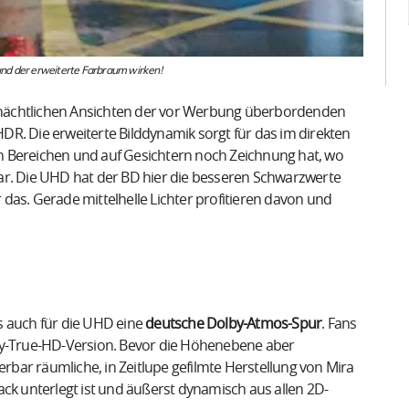
 und der erweiterte Farbraum wirken!
 die nächtlichen Ansichten der vor Werbung überbordenden
 HDR. Die erweiterte Bilddynamik sorgt für das im direkten
len Bereichen und auf Gesichtern noch Zeichnung hat, wo
htbar. Die UHD hat der BD hier die besseren Schwarzwerte
r das. Gerade mittelhelle Lichter profitieren davon und
s auch für die UHD eine
deutsche Dolby-Atmos-Spur
. Fans
lby-True-HD-Version. Bevor die Höhenebene aber
bar räumliche, in Zeitlupe gefilmte Herstellung von Mira
ack unterlegt ist und äußerst dynamisch aus allen 2D-