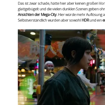
Das ist zwar schade, hätte hier aber keinen großen Vort
glattgebügelt und die vielen dunklen Szenen geben ohn
Ansichten der Mega-City
. Hier würde mehr Auflösung a
Selbstverständlich wurden aber sowohl
HDR
und ein
e