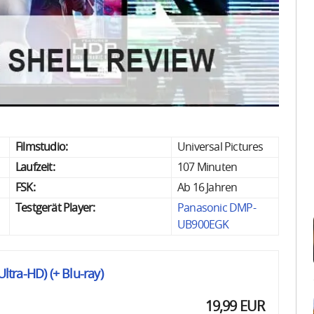
Filmstudio:
Universal Pictures
Laufzeit:
107 Minuten
FSK:
Ab 16 Jahren
Testgerät Player:
Panasonic DMP-
UB900EGK
Ultra-HD) (+ Blu-ray)
19,99 EUR