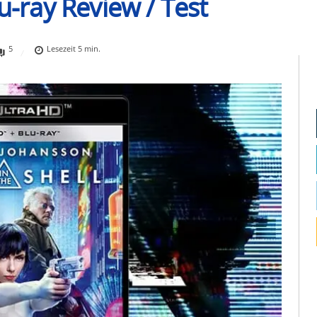
u-ray Review / Test
5
Lesezeit
5
min.