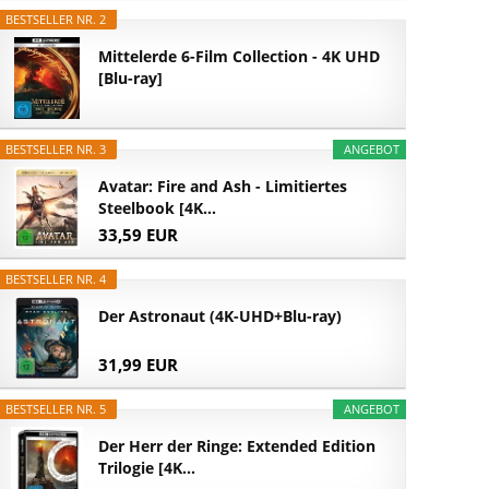
BESTSELLER NR. 2
Mittelerde 6-Film Collection - 4K UHD
[Blu-ray]
BESTSELLER NR. 3
ANGEBOT
Avatar: Fire and Ash - Limitiertes
Steelbook [4K...
33,59 EUR
BESTSELLER NR. 4
Der Astronaut (4K-UHD+Blu-ray)
31,99 EUR
BESTSELLER NR. 5
ANGEBOT
Der Herr der Ringe: Extended Edition
Trilogie [4K...