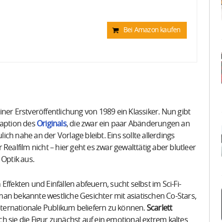
Bei Amazon kaufen
seiner Erstveröffentlichung von 1989 ein Klassiker. Nun gibt
daption des
Originals
, die zwar ein paar Abänderungen an
ch nahe an der Vorlage bleibt. Eins sollte allerdings
Realfilm nicht – hier geht es zwar gewalttätig aber blutleer
 Optik aus.
ffekten und Einfällen abfeuern, sucht selbst im Sci-Fi-
an bekannte westliche Gesichter mit asiatischen Co-Stars,
internationale Publikum beliefern zu können.
Scarlett
ch sie die Figur zunächst auf ein emotional extrem kaltes