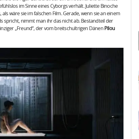
fühlslos im Sinne eines Cyborgs verhält. Juliette Binoche
s, als wäre sie im falschen Film. Gerade, wenn sie an einem
 spricht, nimmt man ihr das nicht ab. Bestandteil der
einziger „Freund“, der vom breitschultrigen Dänen
Pilou