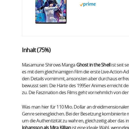
Inhalt (75%)
Masamune Shirows Manga
Ghost in the Shell
ist seit 
es mit dem gleichnamigen Film die erste Live-Action-A
den Details vornimmt, ansonsten aber durchaus erfreuli
bewusst sein: Die Härte des 1995er Animes erreicht der 
zu. Die Faszination des Films geht vornehmlich von der
Was man hier für 110 Mio. Dollar an dreidimensionalen E
Genre seinesgleichen. Bei der Besetzung kombinierte m
um die Authentizität zu wahren, gleichzeitig aber das 
Johansson als Mira Killian
ist eine ideale Wahl, wennglei