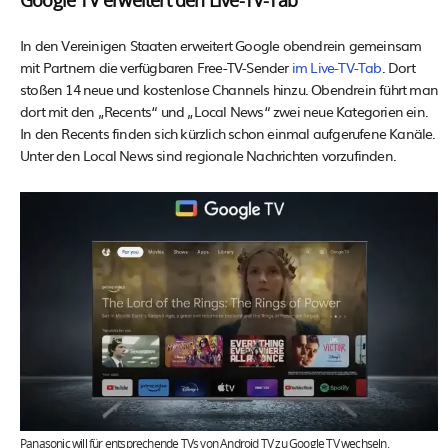
Google TV erweitert den Live-TV-Tab
In den Vereinigen Staaten erweitert Google obendrein gemeinsam
mit Partnern die verfügbaren Free-TV-Sender
im Live-TV-Tab
. Dort
stoßen 14 neue und kostenlose Channels hinzu. Obendrein führt man
dort mit den „Recents“ und „Local News“ zwei neue Kategorien ein.
In den Recents finden sich kürzlich schon einmal aufgerufene Kanäle.
Unter den Local News sind regionale Nachrichten vorzufinden.
Panasonic will für entsprechende TVs von Android TV zu Google TV wechseln.