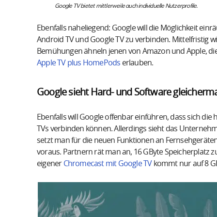
Google TV bietet mittlerweile auch individuelle Nutzerprofile.
Ebenfalls naheliegend: Google will die Möglichkeit ein
Android TV und Google TV zu verbinden. Mittelfristig w
Bemühungen ähneln jenen von Amazon und Apple, die d
Apple TV plus HomePods
erlauben.
Google sieht Hard- und Software gleichermaß
Ebenfalls will Google offenbar einführen, dass sich die 
TVs verbinden können. Allerdings sieht das Unternehme
setzt man für die neuen Funktionen an Fernsehgeräten
voraus. Partnern rät man an, 16 GByte Speicherplatz zu
eigener
Chromecast mit Google TV
kommt nur auf 8 G