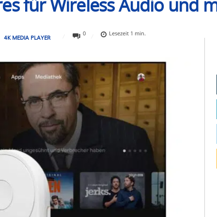
es für Wireless Audio und 
0
Lesezeit
1
min.
4K MEDIA PLAYER