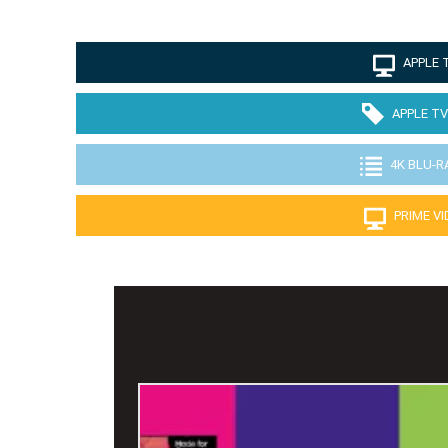
APPLE 
APPLE TV
4K BLU-R
PRIME V