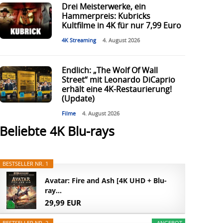
Drei Meisterwerke, ein
Hammerpreis: Kubricks
Kultfilme in 4K für nur 7,99 Euro
4K Streaming
4. August 2026
Endlich: „The Wolf Of Wall
Street“ mit Leonardo DiCaprio
erhält eine 4K-Restaurierung!
(Update)
Filme
4. August 2026
Beliebte 4K Blu-rays
BESTSELLER NR. 1
Avatar: Fire and Ash [4K UHD + Blu-
ray...
29,99 EUR
BESTSELLER NR. 2
ANGEBOT