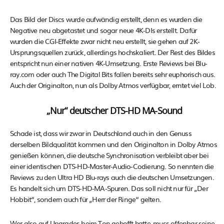
Das Bild der Discs wurde aufwändig erstellt, denn es wurden die
Negative neu abgetastet und sogar neue 4K-DIs erstellt. Dafür
wurden die CGI-Effekte zwar nicht neu erstellt, sie gehen auf 2K-
Ursprungsquellen zurück, allerdings hochskaliert. Der Rest des Bildes
entspricht nun einer nativen 4K-Umsetzung. Erste Reviews bei Blu-
ray.com oder auch The Digital Bits fallen bereits sehr euphorisch aus.
Auch der Originalton, nun als Dolby Atmos verfügbar, erntet viel Lob.
„Nur“ deutscher DTS-HD MA-Sound
Schade ist, dass wir zwar in Deutschland auch in den Genuss
derselben Bildqualität kommen und den Originalton in Dolby Atmos
genießen können, die deutsche Synchronisation verbleibt aber bei
einer identischen DTS-HD-Master-Audio-Codierung. So nennten die
Reviews zu den Ultra HD Blu-rays auch die deutschen Umsetzungen.
Es handelt sich um DTS-HD-MA-Spuren. Das soll nicht nur für „Der
Hobbit“, sondern auch für „Herr der Ringe“ gelten.
Wer also auf Upgrades beim Ton gehofft hatte, muss offenbar seine