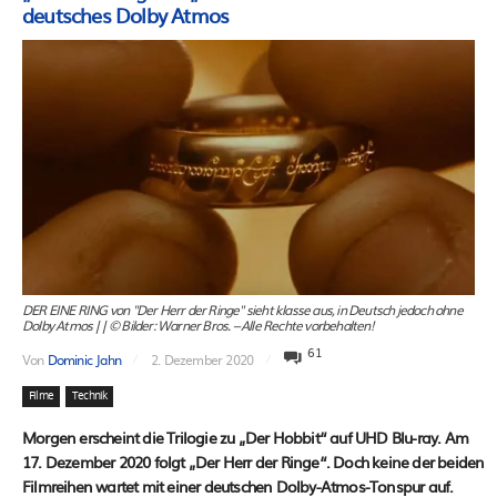
deutsches Dolby Atmos
DER EINE RING von "Der Herr der Ringe" sieht klasse aus, in Deutsch jedoch ohne
Dolby Atmos || © Bilder: Warner Bros. – Alle Rechte vorbehalten!
61
Von
Dominic Jahn
2. Dezember 2020
Filme
Technik
Morgen erscheint die Trilogie zu „Der Hobbit“ auf UHD Blu-ray. Am
17. Dezember 2020 folgt „Der Herr der Ringe“. Doch keine der beiden
Filmreihen wartet mit einer deutschen Dolby-Atmos-Tonspur auf.