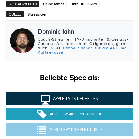
SCHLAGWÖRTER
Dolby Atmos
Ultra HD Blu-ray
QUELLE
Blu-ray.com
Dominic Jahn
Couch-Streamer, TV-Umschalter & Genuss-
Cineast. Am liebsten im Originalton, gerne
auch in 3D!
Paypal-Spende für die 4KFilme-
Kaffeekasse
Beliebte Specials:
APPLE TV 4K NEUHEITEN
APPLE TV: 4K FILME AB 3.99€
4K BLU-RAY KOMPLETTLISTE