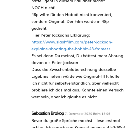
hatte…geht in diesem Fall aber nicht!“
NOCH nicht!
48p wäre für den Hobbit nicht konvertiert,
sondern Original. Der Film wurde in 48p
gedreht.
Hier Peter Jacksons Erklärung:
https://www.slashfilm.com/peter-jackson-
explains-shooting-the-hobbit-48-frames/
Es sei denn Du meinst, Du hättest mehr Ahnung
davon als Peter Jackson.
Dass die Zwischenbildberechnung dasselbe
Ergebnis liefern würde wie Original-HFR halte
ich nicht für selbstverständlich, aber vielleicht
probiere ich das mal aus. Könnte einen Versuch
wert sein, aber ich glaube es nicht.
Sebastian Brakop
7. Dezember 2020 Beim 18:06
Bevor du große Sprüche machst….lese erstmal
richtig! Ich sprach von Konvertierung auf 50/60p!