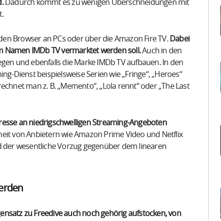
.
Dadurch kommt es zu wenigen Überschneidungen mit
t.
den Browser an PCs oder über die Amazon Fire TV.
Dabei
 dem Namen IMDb TV vermarktet werden soll.
Auch in den
egen und ebenfalls die Marke IMDb TV aufbauen. In den
ing-Dienst beispielsweise Serien wie „Fringe“, „Heroes“
rechnet man z. B. „Memento“, „Lola rennt“ oder „The Last
eresse an niedrigschwelligen Streaming-Angeboten
iheit von Anbietern wie Amazon Prime Video und Netflix
nd der wesentliche Vorzug gegenüber dem linearen
werden
ensatz zu Freedive auch noch gehörig aufstocken, von