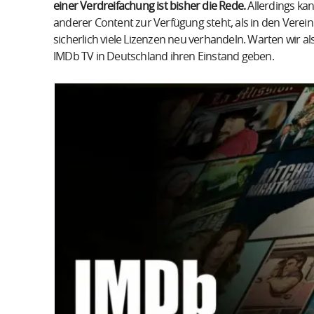
einer Verdreifachung ist bisher die Rede.
Allerdings kan
anderer Content zur Verfügung steht, als in den Verei
sicherlich viele Lizenzen neu verhandeln. Warten wir al
IMDb TV in Deutschland ihren Einstand geben.