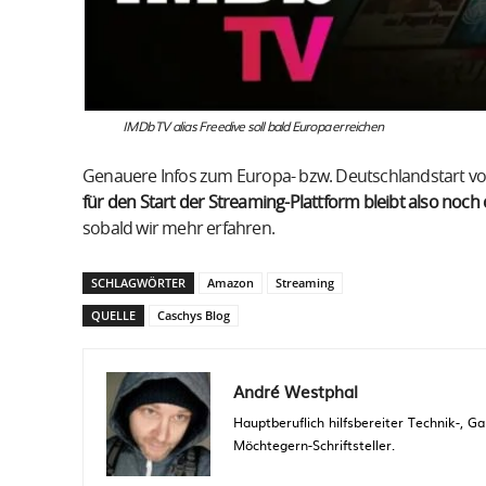
IMDb TV alias Freedive soll bald Europa erreichen
Genauere Infos zum Europa- bzw. Deutschlandstart von
für den Start der Streaming-Plattform bleibt also noch 
sobald wir mehr erfahren.
SCHLAGWÖRTER
Amazon
Streaming
QUELLE
Caschys Blog
André Westphal
Hauptberuflich hilfsbereiter Technik-,
Möchtegern-Schriftsteller.