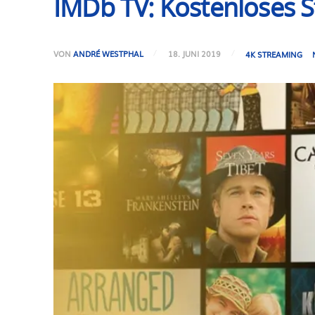
IMDb TV: Kostenloses S
VON
ANDRÉ WESTPHAL
18. JUNI 2019
4K STREAMING