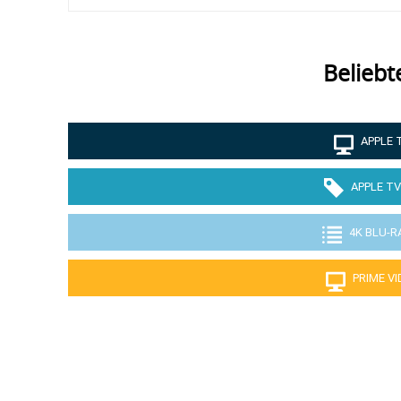
Beliebt
APPLE 
APPLE TV
4K BLU-R
PRIME V