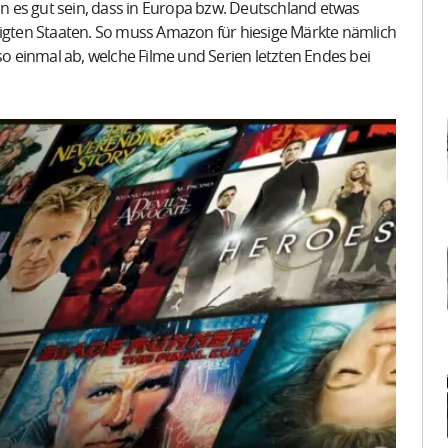
n es gut sein, dass in Europa bzw. Deutschland etwas
nigten Staaten. So muss Amazon für hiesige Märkte nämlich
so einmal ab, welche Filme und Serien letzten Endes bei