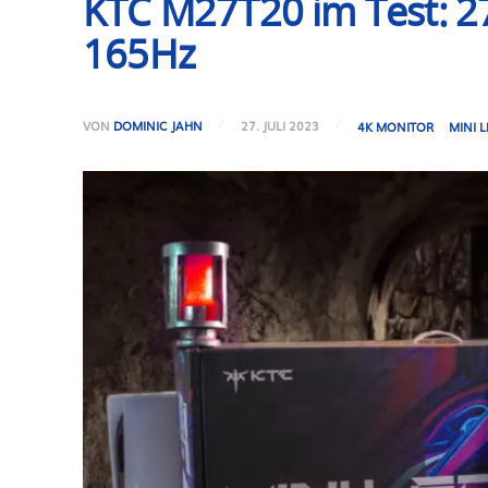
KTC M27T20 im Test: 2
165Hz
VON
DOMINIC JAHN
27. JULI 2023
4K MONITOR
MINI 