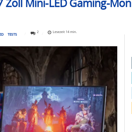
7 Zoll Mini-LED Gaming-Moni
2
Lesezeit
14
min.
LED
TESTS