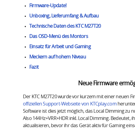
Firmware-Update!
Unboxing, Lieferumfang & Aufbau
Technische Daten des KTC M27T20
Das OSD-Menü des Montors
Einsatz für Arbeit und Gaming
Meckern auf hohem Niveau
Fazit
Neue Firmware ermög
Der KTC M27T20 wurde vor kurzem mit einer neuen Firm
offiziellen Support-Webseite von KTCplay.com
herunter
Software ist dies jetzt möglich, das Local Dimming zu nu
Also 144Hz+VRR+HDR inkl. Local Dimming. Bedeutet, ihr
aktualisieren, bevor ihr das Gerät aktiv für Gaming eins