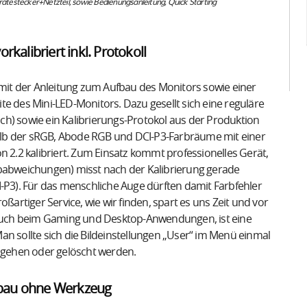
ätestecker+Netzteil, sowie Bedienungsanleitung, Quick Starting
alibriert inkl. Protokoll
e mit der Anleitung zum Aufbau des Monitors sowie einer
e des Mini-LED-Monitors. Dazu gesellt sich eine reguläre
isch) sowie ein Kalibrierungs-Protokol aus der Produktion
alb der sRGB, Abode RGB und DCI-P3-Farbräume mit einer
.2 kalibriert. Zum Einsatz kommt professionelles Gerät,
rbabweichungen) misst nach der Kalibrierung gerade
I-P3). Für das menschliche Auge dürften damit Farbfehler
ßartiger Service, wie wir finden, spart es uns Zeit und vor
n auch beim Gaming und Desktop-Anwendungen, ist eine
an sollte sich die Bildeinstellungen „User“ im Menü einmal
n gehen oder gelöscht werden.
fbau ohne Werkzeug