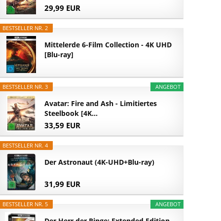
29,99 EUR
BESTSELLER NR. 2
Mittelerde 6-Film Collection - 4K UHD
[Blu-ray]
BESTSELLER NR. 3
ANGEBOT
Avatar: Fire and Ash - Limitiertes
Steelbook [4K...
33,59 EUR
BESTSELLER NR. 4
Der Astronaut (4K-UHD+Blu-ray)
31,99 EUR
BESTSELLER NR. 5
ANGEBOT
Der Herr der Ringe: Extended Edition