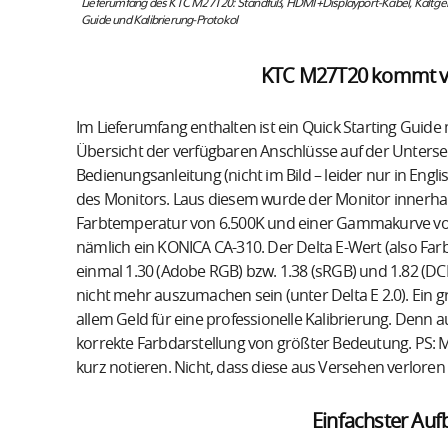
Lieferumfang des KTC M27T20: Standfuß, HDMI+Displayport-Kabel, Kaltger
Guide und Kalibrierung-Protokol
KTC M27T20 kommt vork
Im Lieferumfang enthalten ist ein Quick Starting Guid
Übersicht der verfügbaren Anschlüsse auf der Unterseit
Bedienungsanleitung (nicht im Bild – leider nur in Engl
des Monitors. Laus diesem wurde der Monitor innerh
Farbtemperatur von 6.500K und einer Gammakurve von 2
nämlich ein KONICA CA-310. Der Delta E-Wert (also Fa
einmal 1.30 (Adobe RGB) bzw. 1.38 (sRGB) und 1.82 (DC
nicht mehr auszumachen sein (unter Delta E 2.0). Ein gro
allem Geld für eine professionelle Kalibrierung. Den
korrekte Farbdarstellung von größter Bedeutung. PS: M
kurz notieren. Nicht, dass diese aus Versehen verlore
Einfachster Au