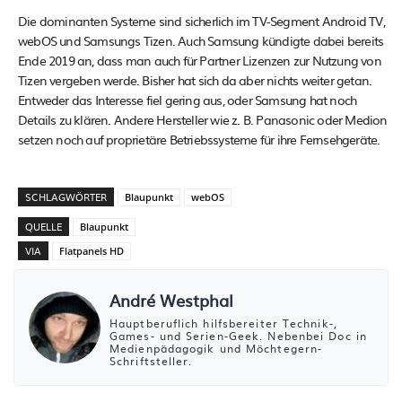
Die dominanten Systeme sind sicherlich im TV-Segment Android TV,
webOS und Samsungs Tizen. Auch Samsung kündigte dabei bereits
Ende 2019 an, dass man auch für Partner Lizenzen zur Nutzung von
Tizen vergeben werde. Bisher hat sich da aber nichts weiter getan.
Entweder das Interesse fiel gering aus, oder Samsung hat noch
Details zu klären. Andere Hersteller wie z. B. Panasonic oder Medion
setzen noch auf proprietäre Betriebssysteme für ihre Fernsehgeräte.
SCHLAGWÖRTER
Blaupunkt
webOS
QUELLE
Blaupunkt
VIA
Flatpanels HD
André Westphal
Hauptberuflich hilfsbereiter Technik-,
Games- und Serien-Geek. Nebenbei Doc in
Medienpädagogik und Möchtegern-
Schriftsteller.