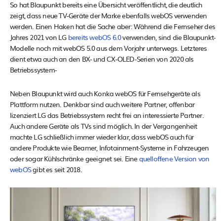
So hat Blaupunkt bereits eine Übersicht veröffentlicht, die deutlich
zeigt, dass neue TV-Geräte der Marke ebenfalls webOS verwenden
werden. Einen Haken hat die Sache aber: Während die Fernseher des
Jahres 2021 von LG
bereits webOS 6.0
verwenden, sind die Blaupunkt-
Modelle noch mit webOS 5.0 aus dem Vorjahr unterwegs. Letzteres
dient etwa auch an den BX- und CX-OLED-Serien von 2020 als
Betriebssystem-
Neben Blaupunkt wird auch Konka webOS für Fernsehgeräte als
Plattform nutzen. Denkbar sind auch weitere Partner, offenbar
lizenziert LG das Betriebssystem recht frei an interessierte Partner.
Auch andere Geräte als TVs sind möglich. In der Vergangenheit
machte LG schließlich immer wieder klar, dass webOS auch für
andere Produkte wie Beamer, Infotainment-Systeme in Fahrzeugen
oder sogar Kühlschränke geeignet sei. Eine
quelloffene Version von
webOS
gibt es seit 2018.