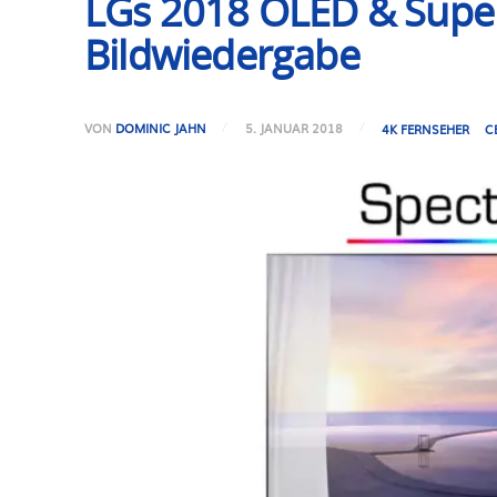
LGs 2018 OLED & Super
Bildwiedergabe
VON
DOMINIC JAHN
5. JANUAR 2018
4K FERNSEHER
C