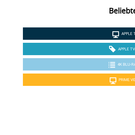
Beliebt
APPLE 
APPLE TV
4K BLU-R
PRIME V