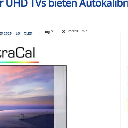
 UHD TVs bieten Autokalibri
9
Lesezeit
1
min.
ES 2025
LG
OLED