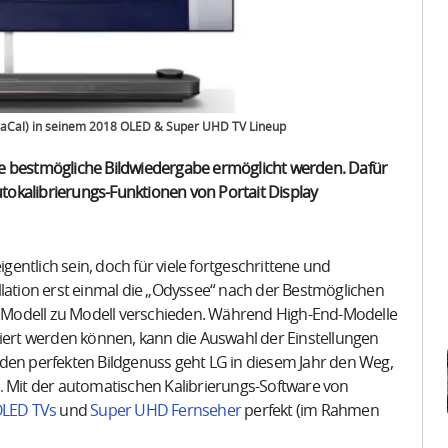
ectraCal) in seinem 2018 OLED & Super UHD TV Lineup
ie bestmögliche Bildwiedergabe ermöglicht werden. Dafür
utokalibrierungs-Funktionen von Portait Display
igentlich sein, doch für viele fortgeschrittene und
llation erst einmal die „Odyssee“ nach der Bestmöglichen
on Modell zu Modell verschieden. Während High-End-Modelle
riert werden können, kann die Auswahl der Einstellungen
den perfekten Bildgenuss geht LG in diesem Jahr den Weg,
.
Mit der automatischen Kalibrierungs-Software von
LED TVs
und
Super UHD Fernseher
perfekt (im Rahmen