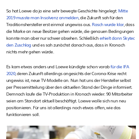
So hat Loewe da ja eine sehr bewegte Geschichte hingelegt:
Mitte
2019 musste man Insolvenz anmelden
, die Zukunft sah für den
Traditionshersteller erst einmal ungewiss aus.
Rasch wurde klar
, dass
die Marke an neue Besitzer gehen würde, die genauen Bedingungen
konnte man aber nur schwer absehen. Schließlich
erhielt dann Skytec
den Zuschlag
und es sah zunächst danach aus, dass in Kronach
nichts mehr gehen würde.
Es kam etwas anders und Loewe kündigte schon vorab
für die IFA
2020
, deren Zukunft allerdings angesichts der Corona-Krise recht
ungewiss ist, neue TV-Modelle an. Nun hat uns der Hersteller selbst
per Pressemitteilung über den aktuellen Stand der Dinge informiert.
Demnach laufe die TV-Produktion in Kronach wieder. 90 Mitarbeiter
seien am Standort aktuell beschäftigt. Loewe wolle sich nun neu
positionieren. Für uns ist allerdings noch etwas offen, wie das
funktionieren soll.