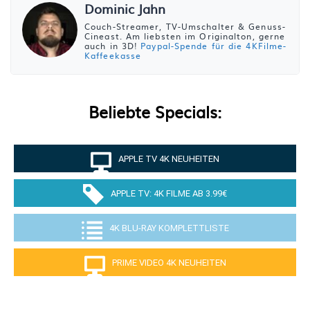
Dominic Jahn
Couch-Streamer, TV-Umschalter & Genuss-
Cineast. Am liebsten im Originalton, gerne
auch in 3D!
Paypal-Spende für die 4KFilme-
Kaffeekasse
Beliebte Specials:
APPLE TV 4K NEUHEITEN
APPLE TV: 4K FILME AB 3.99€
4K BLU-RAY KOMPLETTLISTE
PRIME VIDEO 4K NEUHEITEN