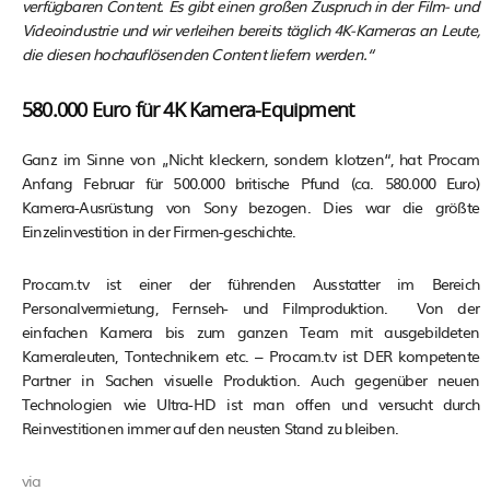
verfügbaren Content. Es gibt einen großen Zuspruch in der Film- und
Videoindustrie und wir verleihen bereits täglich 4K-Kameras an Leute,
die diesen hochauflösenden Content liefern werden.“
580.000 Euro für 4K Kamera-Equipment
Ganz im Sinne von „Nicht kleckern, sondern klotzen“, hat Procam
Anfang Februar für 500.000 britische Pfund (ca. 580.000 Euro)
Kamera-Ausrüstung von Sony bezogen. Dies war die größte
Einzelinvestition in der Firmen-geschichte.
Procam.tv ist einer der führenden Ausstatter im Bereich
Personalvermietung, Fernseh- und Filmproduktion. Von der
einfachen Kamera bis zum ganzen Team mit ausgebildeten
Kameraleuten, Tontechnikern etc. – Procam.tv ist DER kompetente
Partner in Sachen visuelle Produktion. Auch gegenüber neuen
Technologien wie Ultra-HD ist man offen und versucht durch
Reinvestitionen immer auf den neusten Stand zu bleiben.
via