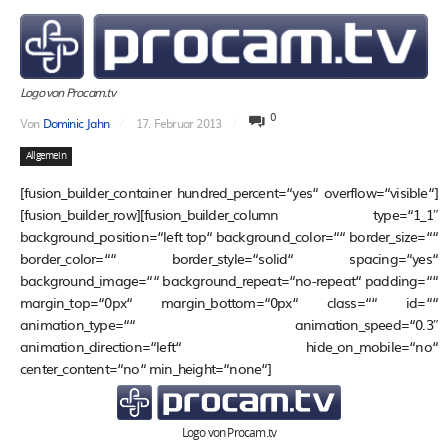
Logo von Procam.tv
0
Von
Dominic Jahn
17. Februar 2013
Allgemein
[fusion_builder_container hundred_percent=“yes“ overflow=“visible“]
[fusion_builder_row][fusion_builder_column type=“1_1″
background_position=“left top“ background_color=““ border_size=““
border_color=““ border_style=“solid“ spacing=“yes“
background_image=““ background_repeat=“no-repeat“ padding=““
margin_top=“0px“ margin_bottom=“0px“ class=““ id=““
animation_type=““ animation_speed=“0.3″
animation_direction=“left“ hide_on_mobile=“no“
center_content=“no“ min_height=“none“]
Logo von Procam.tv