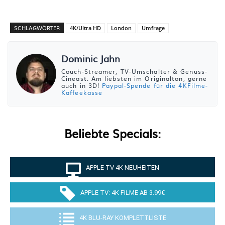
SCHLAGWÖRTER
4K/Ultra HD
London
Umfrage
Dominic Jahn
Couch-Streamer, TV-Umschalter & Genuss-
Cineast. Am liebsten im Originalton, gerne
auch in 3D!
Paypal-Spende für die 4KFilme-
Kaffeekasse
Beliebte Specials:
APPLE TV 4K NEUHEITEN
APPLE TV: 4K FILME AB 3.99€
4K BLU-RAY KOMPLETTLISTE