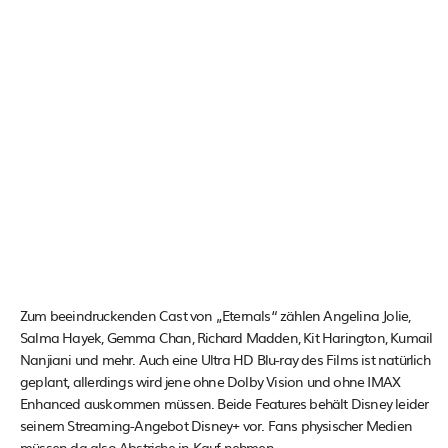
Zum beeindruckenden Cast von „Eternals“ zählen Angelina Jolie,
Salma Hayek, Gemma Chan, Richard Madden, Kit Harington, Kumail
Nanjiani und mehr. Auch eine Ultra HD Blu-ray des Films ist natürlich
geplant, allerdings wird jene ohne Dolby Vision und ohne IMAX
Enhanced auskommen müssen. Beide Features behält Disney leider
seinem Streaming-Angebot Disney+ vor. Fans physischer Medien
müssen da also Abstriche in Kauf nehmen.