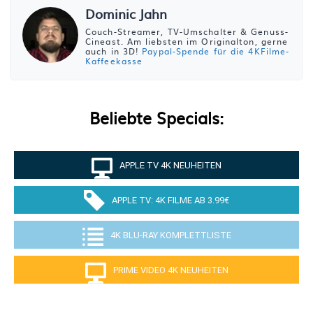
Dominic Jahn
Couch-Streamer, TV-Umschalter & Genuss-
Cineast. Am liebsten im Originalton, gerne
auch in 3D!
Paypal-Spende für die 4KFilme-
Kaffeekasse
Beliebte Specials:
APPLE TV 4K NEUHEITEN
APPLE TV: 4K FILME AB 3.99€
4K BLU-RAY KOMPLETTLISTE
PRIME VIDEO 4K NEUHEITEN