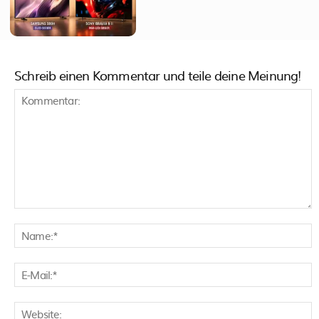
Schreib einen Kommentar und teile deine Meinung!
Kommentar:
N
E
M
W