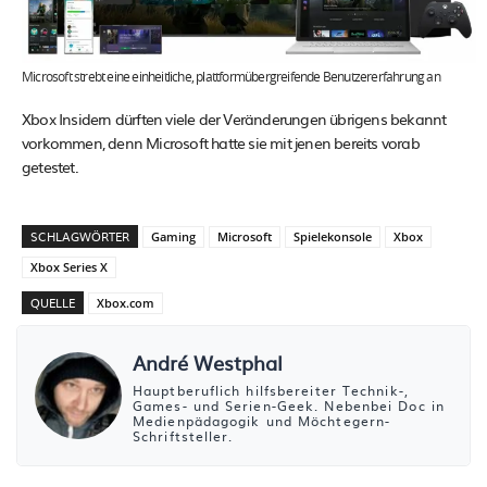
Microsoft strebt eine einheitliche, plattformübergreifende Benutzererfahrung an
Xbox Insidern dürften viele der Veränderungen übrigens bekannt
vorkommen, denn Microsoft hatte sie mit jenen bereits vorab
getestet.
SCHLAGWÖRTER
Gaming
Microsoft
Spielekonsole
Xbox
Xbox Series X
QUELLE
Xbox.com
André Westphal
Hauptberuflich hilfsbereiter Technik-,
Games- und Serien-Geek. Nebenbei Doc in
Medienpädagogik und Möchtegern-
Schriftsteller.