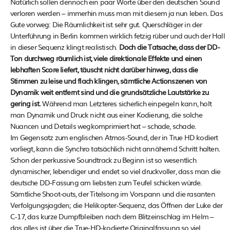
Natürlich sollen dennoch ein paar Worte über den deutschen Sound
verloren werden – immerhin muss man mit diesem ja nun leben. Das
Gute vorweg: Die Räumlichkeit ist sehr gut. Querschläger in der
Unterführung in Berlin kommen wirklich fetzig rüber und auch der Hall
in dieser Sequenz klingt realistisch.
Doch die Tatsache, dass der DD-
Ton durchweg räumlich ist, viele direktionale Effekte und einen
lebhaften Score liefert, täuscht nicht darüber hinweg, dass die
Stimmen zu leise und flach klingen, sämtliche Actionszenen von
Dynamik weit entfernt sind und die grundsätzliche Lautstärke zu
gering ist.
Während man Letzteres sicherlich einpegeln kann, holt
man Dynamik und Druck nicht aus einer Kodierung, die solche
Nuancen und Details wegkomprimiert hat – schade, schade.
Im Gegensatz zum englischen Atmos-Sound, der in True HD kodiert
vorliegt, kann die Synchro tatsächlich nicht annähernd Schritt halten.
Schon der perkussive Soundtrack zu Beginn ist so wesentlich
dynamischer, lebendiger und endet so viel druckvoller, dass man die
deutsche DD-Fassung am liebsten zum Teufel schicken würde.
Sämtliche Shoot-outs, der Titelsong im Vorspann und die rasanten
Verfolgungsjagden; die Helikopter-Sequenz, das Öffnen der Luke der
C-17, das kurze Dumpfbleiben nach dem Blitzeinschlag im Helm –
das alles ist über die True-HD-kodierte Originalfassung so viel