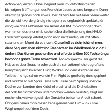
Action-Sequenzen. Dabei beginnt man im Verhältnis zu den
bisherigen Eröffnungen des Franchise überraschend langsam. Dann
allerdings geht es nach etwas über 20 Minuten mit einer Szene weiter,
die vielleicht vordergründig nicht ganz so unglaublich spektakulär
wirkt, wie das Festbinden am Airbus A400M im Vorgänger, doch
wenn man auch nur ein bisschen über die Entstehung des HALO-
Fallschirmsprungs erfährt, kann man nicht umhin, als mit offen
staunendem Mund da zu sitzen.
Cruise ließ es sich nicht nehmen,
diese Sequenz eben nicht vor Greenscreen im Windkanal-Studio zu
drehen. Das Ganze geschah live und erforderte über 100 Testsprünge,
bevor das ganze Team soweit war.
Ähnlich spektakulär gerät die
Hubschrauber-Sequenz oder auch die sensationell choreografierte
Kampfsequenz zwischen Hunt, Walker und dem Asiaten in der
Toilette – lange schon war ein Film-Fight so großartig durchgeplant
und machte so viel Spaß. Dass sich Cruise beim Sprung über die
Dächer von London den Knöchel brach und die Dreharbeiten
deshalb für fünf Wochen unterbrochen werden mussten, zeigt nur
noch mehr, wie wenig sich der Darsteller bei seiner Arbeit schont.
Übrigens beließ man diese Szene genauso im Film – inklusive
Weghumpeln auf dem Dach.