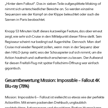
„Hinter dem Fallout“. Das in sieben Teile aufgesplittete Making-of
nimmt sich unterschiedlicher Bereiche an. So werden einzelne
Sequenzen wie der Kampf an der Klippe beleuchtet oder auch die
Szenen in Paris beobachtet.
Knapp 53 Minuten läuft dieses kurzweilige Feature, das aber erneut
zeigt, wie sehr sich Cruise in den Mittelpunkt dieser Filme stellt. Sein
Regisseur scheint nur bedingt auf Augenhöhe. Dennoch: Man darf
Cruise mal wieder Respekt zollen, wenn man in der Sequenz über
den HALO-Jump sieht, was der Schauspieler auf sich nimmt, um die
Action hautnah und authentisch erscheinen zu lassen. Der Aufwand
für diesen Freifall-Flug mit später Fallschirm-Öffnung war einfach
gigantisch.
Gesamtbewertung Mission: Impossible – Fallout 4K
Blu-ray (78%)
Mission: Impossible 6 – Fallout ist vielleicht so etwas wie der perfekte
Actionfilm. Mit einem packenden Drehbuch, unglaublich
spektakulären Actionszenen und der nötigen Portion Humor kann