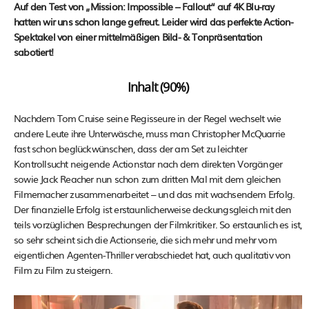
Auf den Test von „Mission: Impossible – Fallout“ auf 4K Blu-ray
hatten wir uns schon lange gefreut. Leider wird das perfekte Action-
Spektakel von einer mittelmäßigen Bild- & Tonpräsentation
sabotiert!
Inhalt (90%)
Nachdem Tom Cruise seine Regisseure in der Regel wechselt wie
andere Leute ihre Unterwäsche, muss man Christopher McQuarrie
fast schon beglückwünschen, dass der am Set zu leichter
Kontrollsucht neigende Actionstar nach dem direkten Vorgänger
sowie Jack Reacher nun schon zum dritten Mal mit dem gleichen
Filmemacher zusammenarbeitet – und das mit wachsendem Erfolg.
Der finanzielle Erfolg ist erstaunlicherweise deckungsgleich mit den
teils vorzüglichen Besprechungen der Filmkritiker. So erstaunlich es ist,
so sehr scheint sich die Actionserie, die sich mehr und mehr vom
eigentlichen Agenten-Thriller verabschiedet hat, auch qualitativ von
Film zu Film zu steigern.