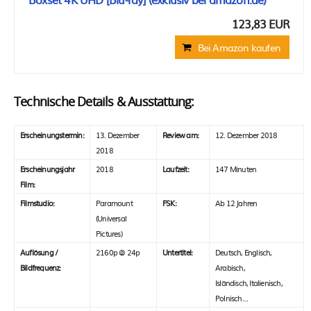
123,83 EUR
Bei Amazon kaufen
Technische Details & Ausstattung:
Erscheinungstermin:
13. Dezember
Review am:
12. Dezember 2018
2018
Erscheinungsjahr
2018
Laufzeit:
147 Minuten
Film:
Filmstudio:
Paramount
FSK:
Ab 12 Jahren
(Universal
Pictures)
Auflösung /
2160p @ 24p
Untertitel:
Deutsch, Englisch,
Bildfrequenz:
Arabisch,
Isländisch, Italienisch,
Polnisch…