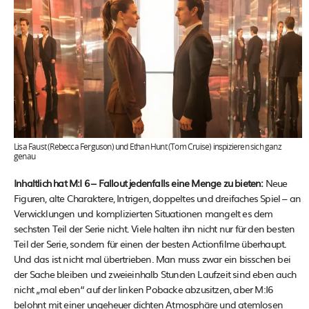
Lisa Faust (Rebecca Ferguson) und Ethan Hunt (Tom Cruise) inspizieren sich ganz
genau
Inhaltlich hat M:I 6 – Fallout jedenfalls eine Menge zu bieten:
Neue
Figuren, alte Charaktere, Intrigen, doppeltes und dreifaches Spiel – an
Verwicklungen und komplizierten Situationen mangelt es dem
sechsten Teil der Serie nicht. Viele halten ihn nicht nur für den besten
Teil der Serie, sondern für einen der besten Actionfilme überhaupt.
Und das ist nicht mal übertrieben. Man muss zwar ein bisschen bei
der Sache bleiben und zweieinhalb Stunden Laufzeit sind eben auch
nicht „mal eben“ auf der linken Pobacke abzusitzen, aber M:I6
belohnt mit einer ungeheuer dichten Atmosphäre und atemlosen