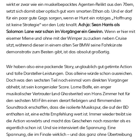
wirkt er zwar wie ein muskelbepacktes Agenten-Relikt aus den 70ern,
setzt sich damit aber optisch gut vom smarten Ethan ab. Und er darf
für ein paar gute Gags sorgen, wenn er Hunt ein rotziges „Hoffnung
ist keine Strategie“ vor den Latz knallt.
Ach ja: Sean Harris als
Solomon Lane war schon im Vorgänger ein Gewinn.
Wenn er hier mit
eiserner Miene und ohne mit der Wimper zu zucken neben Cruise
sitzt, während dieser in einem alten 5er BMW seine Fahrkünste
demonstrativ zum Besten gibt, ist das absolut großartig.
Wir haben also eine packende Story, unglaublich gut getimte Action
und tolle Darsteller-Leistungen. Das alleine würde schon ausreichen.
Doch was den sechsten Teil noch einmal vom direkten Vorgänger
abhebt, ist sein kongenialer Score. Lorne Balfe, ein enger
musikalischer Vertrauter (und Ghostwriter) von Hans Zimmer hat für
den sechsten M:I-Film einen derart fiebrigen und flimmernden
Soundtrack erschaffen, dass die isolierte Musikspur, die auf der BD
enthalten ist, eine echte Empfehlung wert ist. Immer wieder treibt sie
die Action vorwärts und macht das Geschehen noch rasanter als es
eigentlich schon ist. Und sie intensiviert die Spannung. Eine
Spannung, die im Finale wirklich – und das ganz ohne Übertreibung