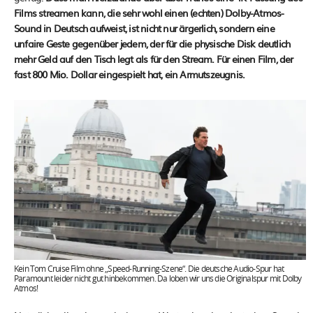
Films streamen kann, die sehr wohl einen (echten) Dolby-Atmos-
Sound in Deutsch aufweist, ist nicht nur ärgerlich, sondern eine
unfaire Geste gegenüber jedem, der für die physische Disk deutlich
mehr Geld auf den Tisch legt als für den Stream. Für einen Film, der
fast 800 Mio. Dollar eingespielt hat, ein Armutszeugnis.
Kein Tom Cruise Film ohne „Speed-Running-Szene“. Die deutsche Audio-Spur hat
Paramount leider nicht gut hinbekommen. Da loben wir uns die Originalspur mit Dolby
Atmos!