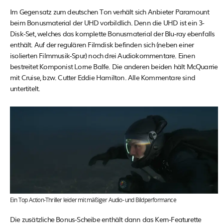
Im Gegensatz zum deutschen Ton verhält sich Anbieter Paramount
beim Bonusmaterial der UHD vorbildlich. Denn die UHD ist ein 3-
Disk-Set, welches das komplette Bonusmaterial der Blu-ray ebenfalls
enthält. Auf der regulären Filmdisk befinden sich (neben einer
isolierten Filmmusik-Spur) noch drei Audiokommentare. Einen
bestreitet Komponist Lorne Balfe. Die anderen beiden hält McQuarrie
mit Cruise, bzw. Cutter Eddie Hamilton. Alle Kommentare sind
untertitelt.
Ein Top Action-Thriller leider mit mäßiger Audio- und Bildperformance
Die zusätzliche Bonus-Scheibe enthält dann das Kern-Featurette