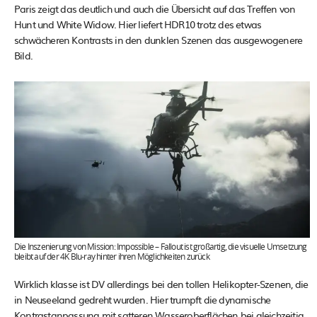
Paris zeigt das deutlich und auch die Übersicht auf das Treffen von
Hunt und White Widow. Hier liefert HDR10 trotz des etwas
schwächeren Kontrasts in den dunklen Szenen das ausgewogenere
Bild.
Die Inszenierung von Mission: Impossible – Fallout ist großartig, die visuelle Umsetzung
bleibt auf der 4K Blu-ray hinter ihren Möglichkeiten zurück
Wirklich klasse ist DV allerdings bei den tollen Helikopter-Szenen, die
in Neuseeland gedreht wurden. Hier trumpft die dynamische
Kontrastanpassung mit satteren Wasseroberflächen bei gleichzeitig