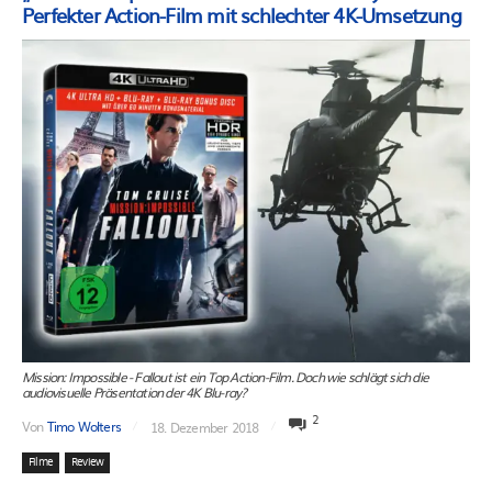
Perfekter Action-Film mit schlechter 4K-Umsetzung
Mission: Impossible - Fallout ist ein Top Action-Film. Doch wie schlägt sich die
audiovisuelle Präsentation der 4K Blu-ray?
2
Von
Timo Wolters
18. Dezember 2018
Filme
Review