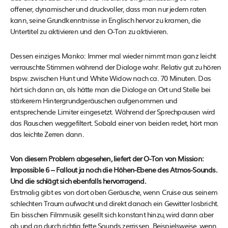
offener, dynamischer und druckvoller, dass man nur jedem raten
kann, seine Grundkenntnisse in Englisch hervor zu kramen, die
Untertitel zu aktivieren und den O-Ton zu aktivieren.
Dessen einziges Manko: Immer mal wieder nimmt man ganz leicht
verrauschte Stimmen während der Dialoge wahr. Relativ gut zu hören
bspw. zwischen Hunt und White Widow nach ca. 70 Minuten. Das
hört sich dann an, als hätte man die Dialoge an Ort und Stelle bei
stärkerem Hintergrundgeräuschen aufgenommen und
entsprechende Limiter eingesetzt. Während der Sprechpausen wird
das Rauschen weggefiltert. Sobald einer von beiden redet, hört man
das leichte Zerren dann.
Von diesem Problem abgesehen, liefert der O-Ton von Mission:
Impossible 6 – Fallout ja noch die Höhen-Ebene des Atmos-Sounds.
Und die schlägt sich ebenfalls hervorragend.
Erstmalig gibt es von dort oben Geräusche, wenn Cruise aus seinem
schlechten Traum aufwacht und direkt danach ein Gewitter losbricht.
Ein bisschen Filmmusik gesellt sich konstant hinzu, wird dann aber
ab und an durch richtig fette Sounds zerrissen. Beispielsweise, wenn