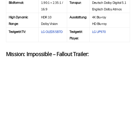
Bildformat:
1.90:1 + 2.35:1 /
Tonspur:
Deutsch Dolby Digital 5.1
16:9
Englisch Dolby Atmos
High Dynamic
HDR 10
Ausstattung:
4K Blu-ray
Range:
Dolby Vision
HD Blu-ray
Testgerät TV:
LG OLED55B7D
Testgerät
LG UP970
Player:
Mission: Impossible – Fallout Trailer: