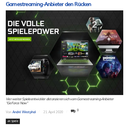
Gamestreaming-Anbieter den Rücken
Vier weiter Spieleentwickler distanzieren sich vom Gamestreaming-Anbieter
"GeForce Now"
0
Von
André Westphal
21. April 2020
4K Spiele