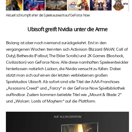
Aktuell schrumpft eher die Spieleauswahl auf GeForce Now
Ubisoft greift Nvidia unter die Arme
Bislang ist aber noch niemand zurückgekehrt. Erst in den
vergangenen Wochen trennten sich Activision Blizzard (WoW, Call of
Duty), Bethesda (Fallout, The Elder Scrolls) und 2K Games (Bioshock,
Civilization) von GeForce Now. Alle diese namhaften Spieleentwickler
hinterlassen natürlich Lücken, die Nvidia versucht zu füllen. Dabei
stützt man sich auf einen der letzten verbliebenen großen
Spielstudios Ubisoft. Ab sofort sind alle Titel der AAA-Franchises
„Assassins Creed“ und „Farcry“ in der GeForce Now Spielbibliothek
auffindbar. Zudem kommen beliebte Titel wie „Mount & Blade 2“
und „Wolcen: Lords of Mayhem“ auf die Plattform.