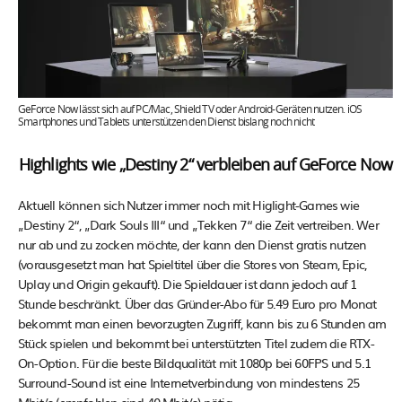
GeForce Now lässt sich auf PC/Mac, Shield TV oder Android-Geräten nutzen. iOS
Smartphones und Tablets unterstützen den Dienst bislang noch nicht
Highlights wie „Destiny 2“ verbleiben auf GeForce Now
Aktuell können sich Nutzer immer noch mit Higlight-Games wie
„Destiny 2“, „Dark Souls III“ und „Tekken 7“ die Zeit vertreiben. Wer
nur ab und zu zocken möchte, der kann den Dienst gratis nutzen
(vorausgesetzt man hat Spieltitel über die Stores von Steam, Epic,
Uplay und Origin gekauft). Die Spieldauer ist dann jedoch auf 1
Stunde beschränkt. Über das Gründer-Abo für 5.49 Euro pro Monat
bekommt man einen bevorzugten Zugriff, kann bis zu 6 Stunden am
Stück spielen und bekommt bei unterstützten Titel zudem die RTX-
On-Option. Für die beste Bildqualität mit 1080p bei 60FPS und 5.1
Surround-Sound ist eine Internetverbindung von mindestens 25
Mbit/s (empfohlen sind 40 Mbit/s) nötig.