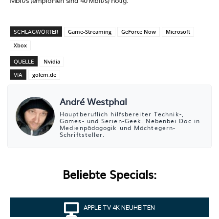
SCHLAGWÖRTER
Game-Streaming
GeForce Now
Microsoft
Xbox
QUELLE
Nvidia
VIA
golem.de
André Westphal
Hauptberuflich hilfsbereiter Technik-,
Games- und Serien-Geek. Nebenbei Doc in
Medienpädagogik und Möchtegern-
Schriftsteller.
Beliebte Specials:
APPLE TV 4K NEUHEITEN