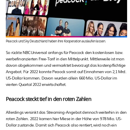
Peacock und Sky Deutschland haben ihre Kooperation auslaufen lassen.
So rückte NBCUniversal anfangs für Peacock den kostenlosen bzw.
werbefinanzierten Free-Tarif in den Mittelpunkt. Mittlerweile ist man
davon abgekommen und vermarktet bevorzugt das kostenpflichtige
Angebot. Für 2022 konnte Peaock somit auf Einnahmen von 2,1 Mrd.
US-Dollar kommen. Davon wurden allein 660 Mio. US-Dollar im
vierten Quartal 2022 erwirtschaftet.
Peacock steckt tief in den roten Zahlen
Allerdings versinkt das Streaming-Angebot dennoch weiterhin in den
roten Zahlen. 2022 kamen hier Miese in der Höhe von 978 Mio. US-
Dollar zustande. Damit sich Peacock also rentiert, wird noch ein