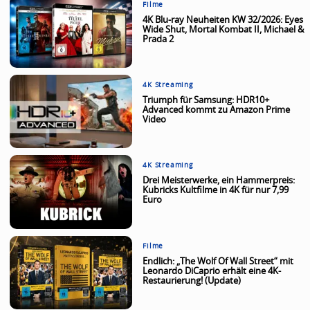
Filme
4K Blu-ray Neuheiten KW 32/2026: Eyes
Wide Shut, Mortal Kombat II, Michael &
Prada 2
4K Streaming
Triumph für Samsung: HDR10+
Advanced kommt zu Amazon Prime
Video
4K Streaming
Drei Meisterwerke, ein Hammerpreis:
Kubricks Kultfilme in 4K für nur 7,99
Euro
Filme
Endlich: „The Wolf Of Wall Street“ mit
Leonardo DiCaprio erhält eine 4K-
Restaurierung! (Update)