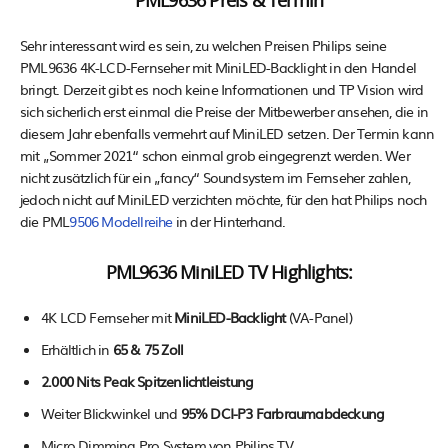
PML9636 Preis & Termin
Sehr interessant wird es sein, zu welchen Preisen Philips seine
PML9636 4K-LCD-Fernseher mit MiniLED-Backlight in den Handel
bringt. Derzeit gibt es noch keine Informationen und TP Vision wird
sich sicherlich erst einmal die Preise der Mitbewerber ansehen, die in
diesem Jahr ebenfalls vermehrt auf MiniLED setzen. Der Termin kann
mit „Sommer 2021“ schon einmal grob eingegrenzt werden. Wer
nicht zusätzlich für ein „fancy“ Soundsystem im Fernseher zahlen,
jedoch nicht auf MiniLED verzichten möchte, für den hat Philips noch
die PML
9506 Modellreihe
in der Hinterhand.
PML9636 MiniLED TV Highlights:
4K LCD Fernseher mit
MiniLED-Backlight
(VA-Panel)
Erhältlich in
65 & 75 Zoll
2.000 Nits Peak Spitzenlichtleistung
Weiter Blickwinkel und
95% DCI-P3 Farbraumabdeckung
Micro Dimming Pro System von Philips TV