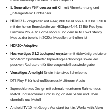
5. Generation P5-Prozessor mit KI
– mit Filmerkennung und
„intelligentem“ Lichtsensor
HDMI 2.1
-Fähigkeiten mit e-Arc, VRR für 4K von 40 Hz bis 120 Hz
mit der hohen Brandbreite von 48Gbps (4:4:4, 12 Bit), FreeSync
Premium Pro, Auto Game Modus und dem Auto Low Latency
Modus, der bereits in 2020er Modellen enthalten ist
HDR10+ Adaptive
Hochwertiges 3.1.2 Lautsprechersystem
mit rückwärtig platzieren
Woofer mit patentierter Triple-Ring-Technologie sowie vier
passiven Radiatoren für überzeugende Basswiedergabe
Vierseitiges Ambilight
für ein intensives Seherlebnis
DTS Play-Fi für hochauflösendes Multiroom-Audio
Superschlankes Design mit schmalem unterem Rahmen aus
Metall und sehr feiner Einfassung an den Seiten und Oben
ebenfalls aus Metall
Android TV 10 mit Google Assistant built-in, Works-with-Alexa