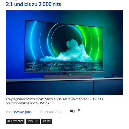
2.1 und bis zu 2.000 nits
Philips ganzer Stolz: Der 4K MiniLED TV PML9636 mit bis zu 2.000 nits
Spitzenhelligkeit und HDMI 2.1
10
Von
Dominic Jahn
27. Januar 2021
4K Fernseher
Mini LED
Philips