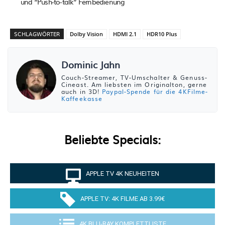
und “Push-to-talk” Fernbedienung
SCHLAGWÖRTER
Dolby Vision
HDMI 2.1
HDR10 Plus
Dominic Jahn
Couch-Streamer, TV-Umschalter & Genuss-
Cineast. Am liebsten im Originalton, gerne
auch in 3D!
Paypal-Spende für die 4KFilme-
Kaffeekasse
Beliebte Specials:
APPLE TV 4K NEUHEITEN
APPLE TV: 4K FILME AB 3.99€
4K BLU-RAY KOMPLETTLISTE