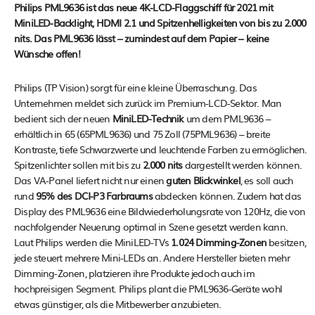
Philips PML9636 ist das neue 4K-LCD-Flaggschiff für 2021 mit
MiniLED-Backlight, HDMI 2.1 und Spitzenhelligkeiten von bis zu 2.000
nits. Das PML9636 lässt – zumindest auf dem Papier – keine
Wünsche offen!
Philips (TP Vision) sorgt für eine kleine Überraschung. Das
Unternehmen meldet sich zurück im Premium-LCD-Sektor. Man
bedient sich der neuen
MiniLED-Technik
um dem PML9636 –
erhältlich in 65 (65PML9636) und 75 Zoll (75PML9636) – breite
Kontraste, tiefe Schwarzwerte und leuchtende Farben zu ermöglichen.
Spitzenlichter sollen mit bis zu
2.000 nits
dargestellt werden können.
Das VA-Panel liefert nicht nur einen
guten Blickwinkel
, es soll auch
rund
95% des DCI-P3 Farbraums
abdecken können. Zudem hat das
Display des PML9636 eine Bildwiederholungsrate von 120Hz, die von
nachfolgender Neuerung optimal in Szene gesetzt werden kann.
Laut Philips werden die MiniLED-TVs
1.024 Dimming-Zonen
besitzen,
jede steuert mehrere Mini-LEDs an. Andere Hersteller bieten mehr
Dimming-Zonen, platzieren ihre Produkte jedoch auch im
hochpreisigen Segment. Philips plant die PML9636-Geräte wohl
etwas günstiger, als die Mitbewerber anzubieten.