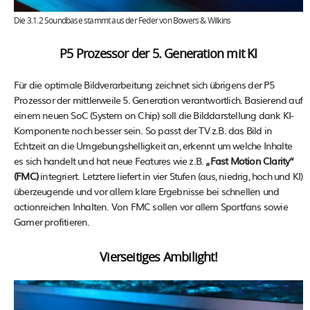
Die 3.1.2 Soundbase stammt aus der Feder von Bowers & Wilkins
P5 Prozessor der 5. Generation mit KI
Für die optimale Bildverarbeitung zeichnet sich übrigens der P5
Prozessor der mittlerweile 5. Generation verantwortlich. Basierend auf
einem neuen SoC (System on Chip) soll die Bilddarstellung dank KI-
Komponente noch besser sein. So passt der TV z.B. das Bild in
Echtzeit an die Umgebungshelligkeit an, erkennt um welche Inhalte
es sich handelt und hat neue Features wie z.B.
„Fast Motion Clarity“
(FMC)
integriert. Letztere liefert in vier Stufen (aus, niedrig, hoch und KI)
überzeugende und vor allem klare Ergebnisse bei schnellen und
actionreichen Inhalten. Von FMC sollen vor allem Sportfans sowie
Gamer profitieren.
Vierseitiges Ambilight!