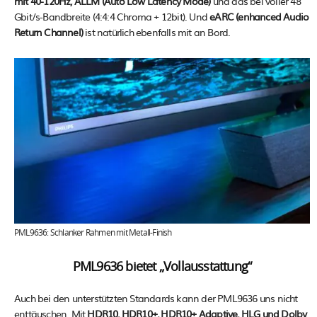
mit 40-120Hz, ALLM (Auto Low Latency Mode)
und das bei voller 48
Gbit/s-Bandbreite (4:4:4 Chroma + 12bit). Und
eARC (enhanced Audio
Return Channel)
ist natürlich ebenfalls mit an Bord.
PML9636: Schlanker Rahmen mit Metall-Finish
PML9636 bietet „Vollausstattung“
Auch bei den unterstützten Standards kann der PML9636 uns nicht
enttäuschen. Mit
HDR10, HDR10+, HDR10+ Adaptive, HLG und Dolby