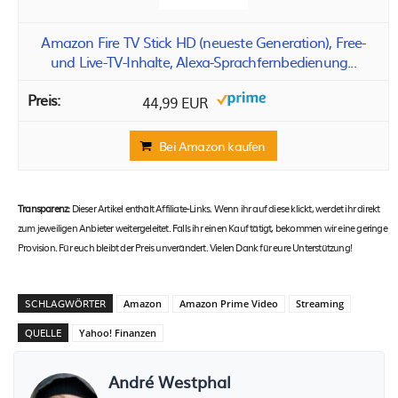
Amazon Fire TV Stick HD (neueste Generation), Free-
und Live-TV-Inhalte, Alexa-Sprachfernbedienung...
44,99 EUR
Bei Amazon kaufen
Transparenz:
Dieser Artikel enthält Affiliate-Links. Wenn ihr auf diese klickt, werdet ihr direkt
zum jeweiligen Anbieter weitergeleitet. Falls ihr einen Kauf tätigt, bekommen wir eine geringe
Provision. Für euch bleibt der Preis unverändert. Vielen Dank für eure Unterstützung!
SCHLAGWÖRTER
Amazon
Amazon Prime Video
Streaming
QUELLE
Yahoo! Finanzen
André Westphal