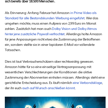
sich bereits über 18.500 Menschen.
Als Erinnerung: Anfang Februar hat Amazon
in Prime Video als
Standard für alle Bestandskunden Werbung eingeführt
. Wer das
umgehen möchte, muss einen Aufpreis von 2,99 Euro im Monat
zahlen. Zusätzlich hat man auch
Dolby Vision und Dolby Atmos
hinter jene zusätzliche Paywall verfrachtet
. Allerdings holte Amazon
für jene Anpassungen nicht etwa die Zustimmung der Betroffenen
ein, sondern stellte sie in einer lapidaren E-Mail vor vollendete
Tatsachen.
Dies ist laut Verbraucherschützern aber rechtswidrig gewesen.
Amazon hätte für so eine einseitige Vertragsanpassung mit
wesentlichen Verschlechterungen der Konditionen die aktive
Zustimmung der Abonnenten einholen müssen. Allerdings steht eine
gerichtliche Entscheidung aus. Es läuft nämlich
eine Verbandsklage
,
der ihr euch
auch auf Wunsch anschließen könnt
.