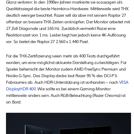
Glanz verloren: In den 1990er-Jahren markierte sie sozusagen als
Qualitätssiegel die beste Heimkino-Hardware. Mittlerweile wird THX
deutlich weniger beachtet. Razer will da aber mit seinem Raptor 27
offenbar an bessere THX-Zeiten anknüpfen. Der Monitor arbeitet mit
27 Zoll Diagonale und 165 Hz. Zusätzlich vermerkt Razer eine
Reaktionszeit von 1 ms. Leider liegt hier jedoch keine 4K-Auflösung
vor. So bietet der Raptor 27 2.560 x 1.440 Pixel.
Für die THX-Zertifizierung seien mehr als 400 Tests durchgeführt
worden, um eine möglichst akkurate Darstellung zu bestätigen. Für
Spieler beherrscht der Monitor zudem AMD FreeSync Premium und
Nvidia G-Sync. Das Display decke laut Razer 95 % des DCI-P3-
Fabraumes ab. Auch HDR-Unterstützung ist vorhanden – nach
VESA
DisplayHDR 400
. Wie sollte es bei einem Gaming-Monitor
mittlerweile anders sein: Auch RGB-Beleuchtung (Razer Chroma) ist
an Bord.