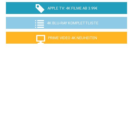
APPLE TV: 4K FILME AB 3.99€
4K BLU-RAY KOMPLETTLISTE
PRIME VIDEO 4K NEUHEITEN