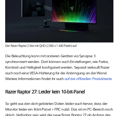
Der Razer Raptor 2 löst mit QHD (2.560 x 1.440 Pixeln) auf.
Die Beleuchtung kann mit anderen Geräten via Synapse 3
synchronisiert werden. Dort können auch Einstellungen, wie Farbe,
Kontrast und Helligkeit konfiguriert werden. Separat verkauft Razer
auch noch eine VESA-Halterung für die Anbringung an der Wand.
Weitere Informationen findet ihr auch
auf der offiziellen Produktseite.
Razer Raptor 27: Leider kein 10-bit-Panel
So geht aus den dort gelisteten Daten leider auch hervor, dass der
Monitor leider ein 8-bit-Panel + FRC nutzt. Das ist im PC-Bereich noch
üblich. Verfügbar sein wird der neue Razer Raptor 27 ab Anfang des