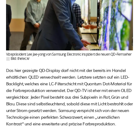
Vizepräsident Lee Jae-yong von Samsung Electronic inspiziert die neuen QD-Fernseher
|| Bild: thelec.kr
Das hier gezeigte QD-Display darf nicht mit der bereits im Handel
erhältlichen QLED verwechselt werden. Letztere setzten auf ein LED-
Backlight, welches eine LC-Filterschicht mit Quantum Dot-Material für
die Farbreproduktion verwendet. Der QD-TV ist eher mit einem OLED
vergleichbar. Jeder Pixel besteht aus drei Subpixeln in Rot, Grün und
Blau. Diese sind selbstleuchtend, sobald diese mit Licht bestrahlt oder
unter Strom gesetzt werden. Samsung verspricht sich von der neuen
Technologie einen perfekten Schwarzwert, einen „unendlichen
Kontrast“ und eine erweiterte und präzise Farbreproduktion.