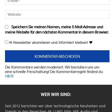
M
W
Speichern Sie meinen Namen, meine E-Mail-Adresse und
meine Website für den nächsten Kommentar in diesem Browser.
✉ Newsletter abonnieren und informiert bleiben! ♥
Die Kommentare werden moderiert. Wir bemühen uns um
eine schnelle Freischaltung! Die Kommentarregeln findest du
HIER!
WER WIR SIND:
Seit 2012 berichten wir über technologische Neuheiten und
Trends in den Bereichen 4K / UHD, Film, Hifi, Audio und