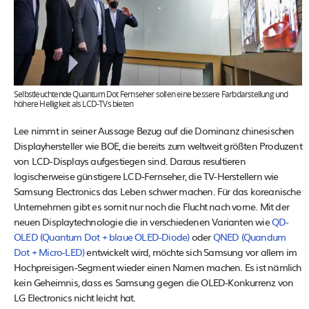
Selbstleuchtende Quantum Dot Fernseher sollen eine bessere Farbdarstellung und
höhere Helligkeit als LCD-TVs bieten
Lee nimmt in seiner Aussage Bezug auf die Dominanz chinesischen
Displayhersteller wie BOE, die bereits zum weltweit größten Produzent
von LCD-Displays aufgestiegen sind. Daraus resultieren
logischerweise günstigere LCD-Fernseher, die TV-Herstellern wie
Samsung Electronics das Leben schwer machen. Für das koreanische
Unternehmen gibt es somit nur noch die Flucht nach vorne. Mit der
neuen Displaytechnologie die in verschiedenen Varianten wie
QD-
OLED (Quantum Dot + blaue OLED-Diode)
oder
QNED (Quandum
Dot + Micro-LED)
entwickelt wird, möchte sich Samsung vor allem im
Hochpreisigen-Segment wieder einen Namen machen. Es ist nämlich
kein Geheimnis, dass es Samsung gegen die OLED-Konkurrenz von
LG Electronics nicht leicht hat.