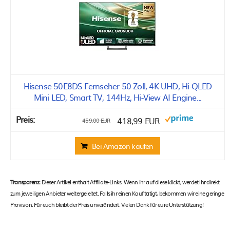
Hisense 50E8DS Fernseher 50 Zoll, 4K UHD, Hi-QLED
Mini LED, Smart TV, 144Hz, Hi-View AI Engine...
418,99 EUR
459,00 EUR
Bei Amazon kaufen
Transparenz:
Dieser Artikel enthält Affiliate-Links. Wenn ihr auf diese klickt, werdet ihr direkt
zum jeweiligen Anbieter weitergeleitet. Falls ihr einen Kauf tätigt, bekommen wir eine geringe
Provision. Für euch bleibt der Preis unverändert. Vielen Dank für eure Unterstützung!