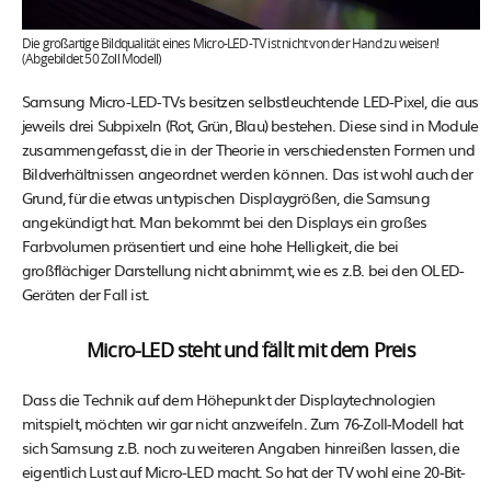
Die großartige Bildqualität eines Micro-LED-TV ist nicht von der Hand zu weisen!
(Abgebildet 50 Zoll Modell)
Samsung Micro-LED-TVs besitzen selbstleuchtende LED-Pixel, die aus
jeweils drei Subpixeln (Rot, Grün, Blau) bestehen. Diese sind in Module
zusammengefasst, die in der Theorie in verschiedensten Formen und
Bildverhältnissen angeordnet werden können. Das ist wohl auch der
Grund, für die etwas untypischen Displaygrößen, die Samsung
angekündigt hat. Man bekommt bei den Displays ein großes
Farbvolumen präsentiert und eine hohe Helligkeit, die bei
großflächiger Darstellung nicht abnimmt, wie es z.B. bei den OLED-
Geräten der Fall ist.
Micro-LED steht und fällt mit dem Preis
Dass die Technik auf dem Höhepunkt der Displaytechnologien
mitspielt, möchten wir gar nicht anzweifeln. Zum 76-Zoll-Modell hat
sich Samsung z.B. noch zu weiteren Angaben hinreißen lassen, die
eigentlich Lust auf Micro-LED macht. So hat der TV wohl eine 20-Bit-