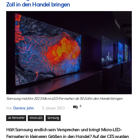
Zoll in den Handel bringen
Samsung möchte 2023 Micro-LED-Fernseher ab 50 Zoll in den Handel bringen
4
Von
Dominic Jahn
5. Januar 2023
4K Fernseher
Micro-LED
Samsung
Hält Samsung endlich sein Versprechen und bringt Micro-LED-
Fernseher in kleineren Größen in den Handel? Auf der CES wurden