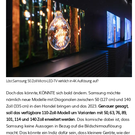
Löst Samsung 50 Zoll Micro-LED-TV wirklich in 4K Auflösung auf?
Doch das könnte, KÖNNTE sich bald ändern. Samsung möchte
nämlich neue Modelle mit Diagonalen zwischen 50 (127 cm) und 140
Zoll (335 cm) in den Handel bringen und das 2023.
Genauer gesagt,
soll das verfügbare 110-Zoll-Modell um Varianten mit 50, 63, 76, 89,
101, 114 und 140 Zoll erweitert werden
. Das komische dabei ist, dass
Samsung keine Aussagen in Bezug auf die Bildschirmauflösung
macht. Das könnte ein Indiz dafür sein, dass kleinere Geräte, wie der