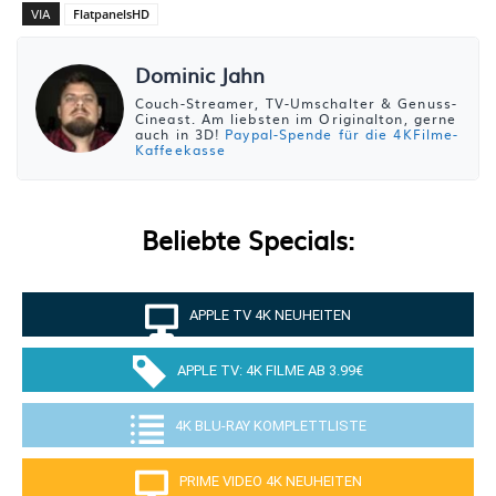
VIA
FlatpanelsHD
Dominic Jahn
Couch-Streamer, TV-Umschalter & Genuss-
Cineast. Am liebsten im Originalton, gerne
auch in 3D!
Paypal-Spende für die 4KFilme-
Kaffeekasse
Beliebte Specials:
APPLE TV 4K NEUHEITEN
APPLE TV: 4K FILME AB 3.99€
4K BLU-RAY KOMPLETTLISTE
PRIME VIDEO 4K NEUHEITEN