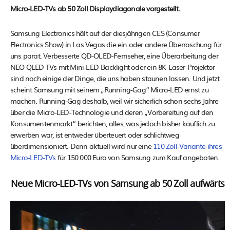
Micro-LED-TVs ab 50 Zoll Displaydiagonale vorgestellt.
Samsung Electronics hält auf der diesjährigen CES (Consumer
Electronics Show) in Las Vegas die ein oder andere Überraschung für
uns parat. Verbesserte QD-OLED-Fernseher, eine Überarbeitung der
NEO QLED TVs mit Mini-LED-Backlight oder ein 8K-Laser-Projektor
sind noch einige der Dinge, die uns haben staunen lassen. Und jetzt
scheint Samsung mit seinem „Running-Gag“ Micro-LED ernst zu
machen. Running-Gag deshalb, weil wir sicherlich schon sechs Jahre
über die Micro-LED-Technologie und deren „Vorbereitung auf den
Konsumentenmarkt“ berichten, alles, was jedoch bisher käuflich zu
erwerben war, ist entweder überteuert oder schlichtweg
überdimensioniert. Denn aktuell wird nur eine
110 Zoll-Variante ihres
Micro-LED-TVs
für 150.000 Euro von Samsung zum Kauf angeboten.
Neue Micro-LED-TVs von Samsung ab 50 Zoll aufwärts