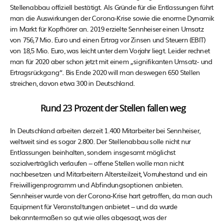
Stellenabbau offiziell bestätigt. Als Gründe für die Entlassungen führt
man die Auswirkungen der Corona-Krise sowie die enorme Dynamik
im Markt für Kopfhörer an. 2019 erzielte Sennheiser einen Umsatz
von 756,7 Mio. Euro und einen Ertrag vor Zinsen und Steuern (EBIT)
von 18,5 Mio. Euro, was leicht unter dem Vorjahr liegt. Leider rechnet
man für 2020 aber schon jetzt mit einem „signifikanten Umsatz- und
Ertragsrückgang“. Bis Ende 2020 will man deswegen 650 Stellen
streichen, davon etwa 300 in Deutschland.
Rund 23 Prozent der Stellen fallen weg
In Deutschland arbeiten derzeit 1.400 Mitarbeiter bei Sennheiser,
weltweit sind es sogar 2.800. Der Stellenabbau solle nicht nur
Entlassungen beinhalten, sondern insgesamt möglichst
sozialverträglich verlaufen – offene Stellen wolle man nicht
nachbesetzen und Mitarbeitern Altersteilzeit, Vorruhestand und ein
Freiwilligenprogramm und Abfindungsoptionen anbieten.
Sennheiser wurde von der Corona-Krise hart getroffen, da man auch
Equipment für Veranstaltungen anbietet – und da wurde
bekanntermaßen so gut wie alles abgesagt, was der