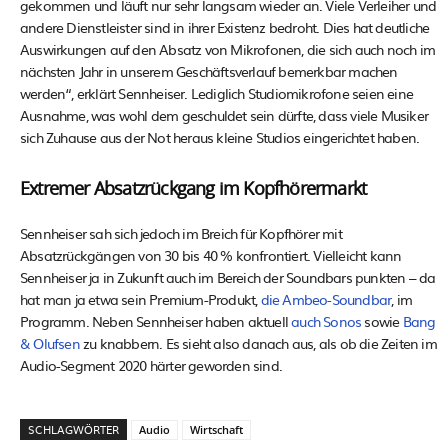
gekommen und läuft nur sehr langsam wieder an. Viele Verleiher und
andere Dienstleister sind in ihrer Existenz bedroht. Dies hat deutliche
Auswirkungen auf den Absatz von Mikrofonen, die sich auch noch im
nächsten Jahr in unserem Geschäftsverlauf bemerkbar machen
werden“, erklärt Sennheiser. Lediglich Studiomikrofone seien eine
Ausnahme, was wohl dem geschuldet sein dürfte, dass viele Musiker
sich Zuhause aus der Not heraus kleine Studios eingerichtet haben.
Extremer Absatzrückgang im Kopfhörermarkt
Sennheiser sah sich jedoch im Breich für Kopfhörer mit
Absatzrückgängen von 30 bis 40 % konfrontiert. Vielleicht kann
Sennheiser ja in Zukunft auch im Bereich der Soundbars punkten – da
hat man ja etwa sein Premium-Produkt,
die Ambeo-Soundbar
, im
Programm. Neben Sennheiser haben aktuell
auch Sonos
sowie
Bang
& Olufsen
zu knabbern. Es sieht also danach aus, als ob die Zeiten im
Audio-Segment 2020 härter geworden sind.
SCHLAGWÖRTER
Audio
Wirtschaft