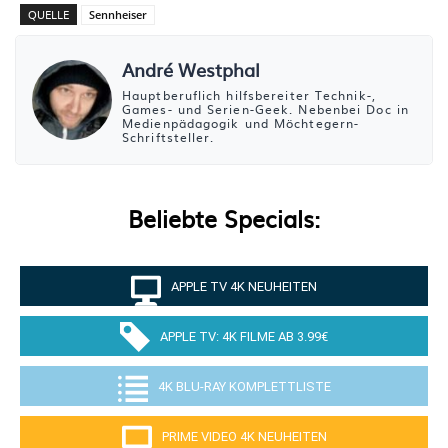
QUELLE
Sennheiser
André Westphal
Hauptberuflich hilfsbereiter Technik-,
Games- und Serien-Geek. Nebenbei Doc in
Medienpädagogik und Möchtegern-
Schriftsteller.
Beliebte Specials:
APPLE TV 4K NEUHEITEN
APPLE TV: 4K FILME AB 3.99€
4K BLU-RAY KOMPLETTLISTE
PRIME VIDEO 4K NEUHEITEN