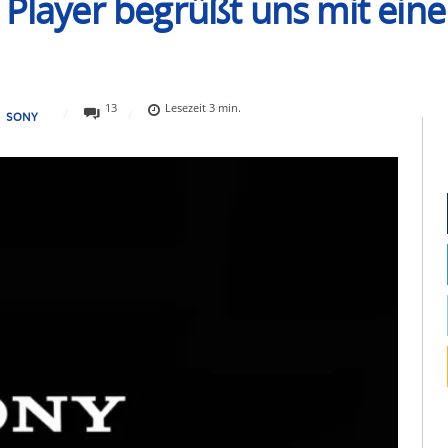
 Player begrüßt uns mit ei
13
Lesezeit
3
min.
SONY