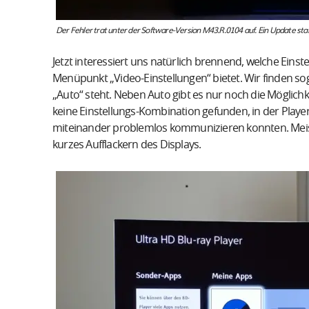
Der Fehler trat unter der Software-Version M43.R.0104 auf. Ein Update sta
Jetzt interessiert uns natürlich brennend, welche Ein
Menüpunkt „Video-Einstellungen“ bietet. Wir finden 
„Auto“ steht. Neben Auto gibt es nur noch die Möglich
keine Einstellungs-Kombination gefunden, in der Playe
miteinander problemlos kommunizieren konnten. Meis
kurzes Aufflackern des Displays.