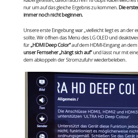
Kabel getestet, davon auch ein 18 Gbps Kabel welches
nur um auf das gleiche Ergebnis zu kommen.
Die erst
immer noch nicht beginnen.
Unsere erste Eingebung war „vielleicht liegt es an der er
sollte. Wir öffnen das Menü des LG OLED und deaktiv
für
„HDMI Deep Color“
auf dem HDMI-Eingang an dem d
unser Fernseher „hängt sich auf“
und lässt nur mit ei
dem abkoppeln der Stromzufuhr wiederbeleben.