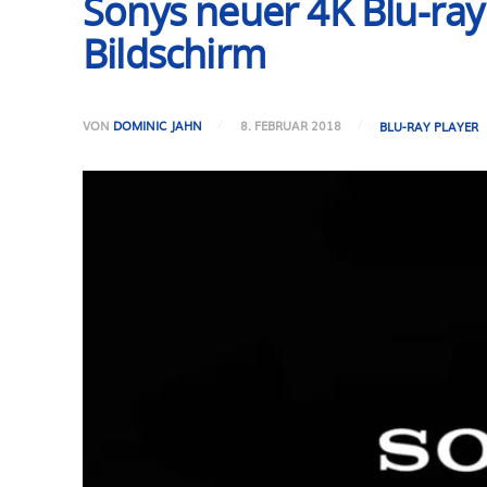
Sonys neuer 4K Blu-ray
Bildschirm
VON
DOMINIC JAHN
8. FEBRUAR 2018
BLU-RAY PLAYER