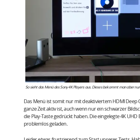
So sieht das Menü des Sony 4K Players aus. Dieses bekommt man aber nu
Das Menü ist somit nur mit deaktiviertem HDMI Deep 
ganze Zeit aktiv ist, auch wenn nur ein schwarzer Bildsc
die Play-Taste gedrückt haben. Die eingelegte 4K UHD 
problemlos geladen.
Leider etwas frustrierend zum Start unseres Tests. Habe