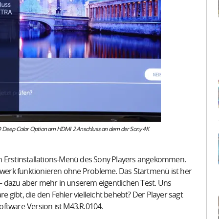
HD Deep Color Option am HDMI 2 Anschluss an dem der Sony 4K
im Erstinstallations-Menü des Sony Players angekommen.
erk funktionieren ohne Probleme. Das Startmenü ist her
s – dazu aber mehr in unserem eigentlichen Test. Uns
re gibt, die den Fehler vielleicht behebt? Der Player sagt
Software-Version ist M43.R.0104.