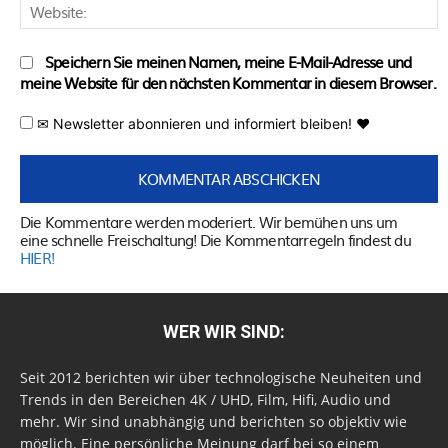
W
Speichern Sie meinen Namen, meine E-Mail-Adresse und
meine Website für den nächsten Kommentar in diesem Browser.
✉ Newsletter abonnieren und informiert bleiben! ♥
Die Kommentare werden moderiert. Wir bemühen uns um
eine schnelle Freischaltung! Die Kommentarregeln findest du
HIER!
WER WIR SIND:
Seit 2012 berichten wir über technologische Neuheiten und
Trends in den Bereichen 4K / UHD, Film, Hifi, Audio und
mehr. Wir sind unabhängig und berichten so objektiv wie
möglich. Eine persönliche Meinung darf bei so einem