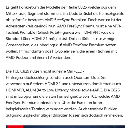
Es geht konkret um die Modelle der Reihe C825, welche aus dem
Mittelklasse-Segment stammen. Ein Update rüstet die Fernsehgeräte
ab sofort für besagtes AMD FreeSync Premium. Doch warum ist der
Adressatenkreis gering? Nun, AMD FreeSync Premium ist eine VRR-
Technik (Variable Refresh Rate) – genau wie HDMI VRR, was als
Standard über HDMI 2.1 möglich ist. Daher dürfte es nur wenige
Gamer geben, die unbedingt auf AMD FreeSync Premium setzen
wollen. Primär dürften das PC-Spieler sein, die einen Rechner mit
AMD Radeon mit ihrem TV verbinden.
Die TCL C825 nutzen nicht nur eine Mini-LED-
Hintergrundbeleuchtung, sondern auch Quantum Dots. Sie
verwenden außerdem HDMI 2.1 und unterstützen damit eben auch
HDMI VRR, ALLM (Auto Low Latency Mode) sowie eARC. Die C825
sind in Europa nun die ersten Fernsehgeräte von TCL, welche AMD
FreeSync Premium unterstützen. Über die Funktion kann
beispielsweise Tearing verhindert werden. Auch störende Ruckler
aufgrund ungleichmäßiger Bildraten lassen sich dadurch vermeiden.