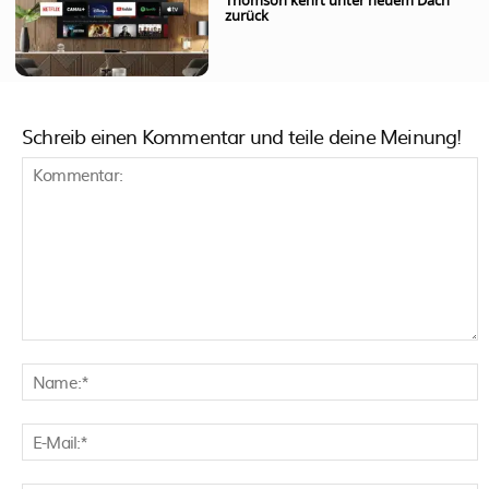
Thomson kehrt unter neuem Dach
zurück
Schreib einen Kommentar und teile deine Meinung!
Kommentar:
N
E
M