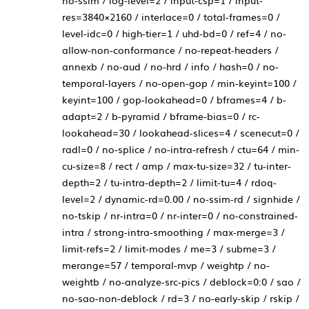
no-ssim / log-level=2 / input-csp=1 / input-
res=3840×2160 / interlace=0 / total-frames=0 /
level-idc=0 / high-tier=1 / uhd-bd=0 / ref=4 / no-
allow-non-conformance / no-repeat-headers /
annexb / no-aud / no-hrd / info / hash=0 / no-
temporal-layers / no-open-gop / min-keyint=100 /
keyint=100 / gop-lookahead=0 / bframes=4 / b-
adapt=2 / b-pyramid / bframe-bias=0 / rc-
lookahead=30 / lookahead-slices=4 / scenecut=0 /
radl=0 / no-splice / no-intra-refresh / ctu=64 / min-
cu-size=8 / rect / amp / max-tu-size=32 / tu-inter-
depth=2 / tu-intra-depth=2 / limit-tu=4 / rdoq-
level=2 / dynamic-rd=0.00 / no-ssim-rd / signhide /
no-tskip / nr-intra=0 / nr-inter=0 / no-constrained-
intra / strong-intra-smoothing / max-merge=3 /
limit-refs=2 / limit-modes / me=3 / subme=3 /
merange=57 / temporal-mvp / weightp / no-
weightb / no-analyze-src-pics / deblock=0:0 / sao /
no-sao-non-deblock / rd=3 / no-early-skip / rskip /