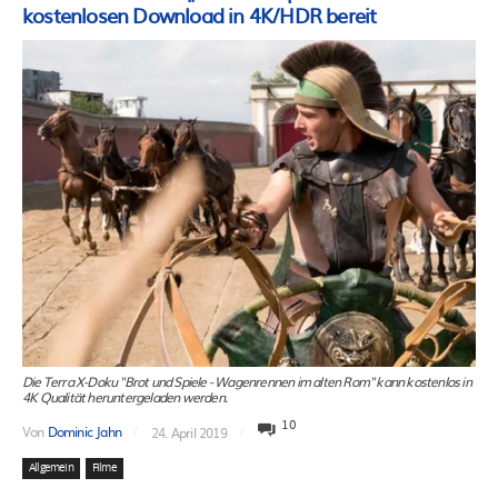
kostenlosen Download in 4K/HDR bereit
Die Terra X-Doku "Brot und Spiele - Wagenrennen im alten Rom" kann kostenlos in
4K Qualität heruntergeladen werden.
10
Von
Dominic Jahn
24. April 2019
Allgemein
Filme