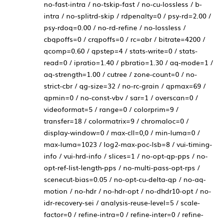
no-fast-intra / no-tskip-fast / no-cu-lossless / b-
intra / no-splitrd-skip / rdpenalty=0 / psy-rd=2.00 /
psy-rdoq=0.00 / no-rd-refine / no-lossless /
cbqpoffs=0 / crqpoffs=0 / rc=abr / bitrate=4200 /
qcomp=0.60 / qpstep=4 / stats-write=0 / stats-
read=0 / ipratio=1.40 / pbratio=1.30 / aq-mode=1 /
aq-strength=1.00 / cutree / zone-count=0 / no-
strict-cbr / qg-size=32 / no-rc-grain / qpmax=69 /
qpmin=0 / no-const-vbv / sar=1 / overscan=0 /
videoformat=5 / range=0 / colorprim=9 /
transfer=18 / colormatrix=9 / chromaloc=0 /
display-window=0 / max-cll=0,0 / min-luma=0 /
max-luma=1023 / log2-max-poc-lsb=8 / vui-timing-
info / vui-hrd-info / slices=1 / no-opt-qp-pps / no-
opt-ref-list-length-pps / no-multi-pass-opt-rps /
scenecut-bias=0.05 / no-opt-cu-delta-qp / no-aq-
motion / no-hdr / no-hdr-opt / no-dhdr10-opt / no-
idr-recovery-sei / analysis-reuse-level=5 / scale-
factor=0 / refine-intra=0 / refine-inter=0 / refine-