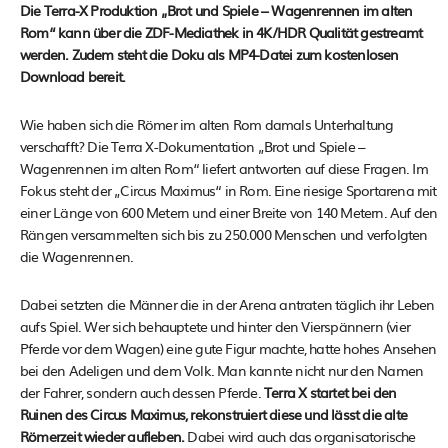
Die Terra-X Produktion „Brot und Spiele – Wagenrennen im alten
Rom“ kann über die ZDF-Mediathek in 4K/HDR Qualität gestreamt
werden. Zudem steht die Doku als MP4-Datei zum kostenlosen
Download bereit.
Wie haben sich die Römer im alten Rom damals Unterhaltung
verschafft? Die Terra X-Dokumentation „Brot und Spiele –
Wagenrennen im alten Rom“ liefert antworten auf diese Fragen. Im
Fokus steht der „Circus Maximus“ in Rom. Eine riesige Sportarena mit
einer Länge von 600 Metern und einer Breite von 140 Metern. Auf den
Rängen versammelten sich bis zu 250.000 Menschen und verfolgten
die Wagenrennen.
Dabei setzten die Männer die in der Arena antraten täglich ihr Leben
aufs Spiel. Wer sich behauptete und hinter den Vierspännern (vier
Pferde vor dem Wagen) eine gute Figur machte, hatte hohes Ansehen
bei den Adeligen und dem Volk. Man kannte nicht nur den Namen
der Fahrer, sondern auch dessen Pferde.
Terra X startet bei den
Ruinen des Circus Maximus, rekonstruiert diese und lässt die alte
Römerzeit wieder aufleben.
Dabei wird auch das organisatorische