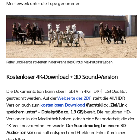
Meisterwerk unter die Lupe genommen.
Reiter und Pferde riskierten in der Arena des Circus Maximus ihr Leben
Kostenloser 4K-Download + 3D Sound-Version
Die Dokumentation kann über HbbTV in 4K/HDR (HLG) Qualität
gestreamt werden. Auf der
Webseite des ZDF
steht die 4K/HDR
Version auch zum
kostenlosen Download
(Rechtsklick „Ziel/Link
speichern unter“ – Dateigröße ca. 1.9 GB)
bereit. Die regulären HD-
Versionen in der Mediathek haben jedoch eine Besonderheit, die der
4K-Version vorenthalten wurde.
Der Soundmix liegt in einem 3D-
Audio-Ton vor
und soll entsprechend Effekte im Film räumlicher
darstellen.