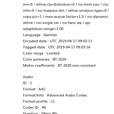
mv=0 / refine-ctu-distortion=0 / no-limit-sao / ctu-
info=0 / no-lowpass-dct / refine-analysis-type=0 /
copy-pic=1 / max-ausize-factor=1.0 / no-dynamic-
refine / no-single-sei / no-hevc-aq / qp-
adaptation-range=1.00
Language : German
Encoded date : UTC 2019-04-17 09:03:11
Tagged date : UTC 2019-04-17 09:03:16
Color range : Limited
Color primaries : BT.2020
Matrix coefficients : BT.2020 non-constant
Audio
ID : 2
Format : AAC
Format/Info : Advanced Audio Codec
Format profile : LC
Codec ID : 40
Duration : 58mn 40s