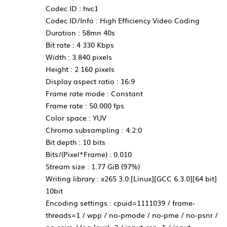
Codec ID : hvc1
Codec ID/Info : High Efficiency Video Coding
Duration : 58mn 40s
Bit rate : 4 330 Kbps
Width : 3 840 pixels
Height : 2 160 pixels
Display aspect ratio : 16:9
Frame rate mode : Constant
Frame rate : 50.000 fps
Color space : YUV
Chroma subsampling : 4:2:0
Bit depth : 10 bits
Bits/(Pixel*Frame) : 0.010
Stream size : 1.77 GiB (97%)
Writing library : x265 3.0:[Linux][GCC 6.3.0][64 bit]
10bit
Encoding settings : cpuid=1111039 / frame-
threads=1 / wpp / no-pmode / no-pme / no-psnr /