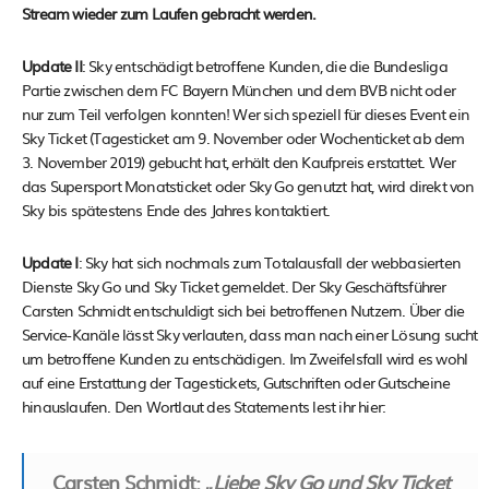
Stream wieder zum Laufen gebracht werden.
Update II
: Sky entschädigt betroffene Kunden, die die Bundesliga
Partie zwischen dem FC Bayern München und dem BVB nicht oder
nur zum Teil verfolgen konnten! Wer sich speziell für dieses Event ein
Sky Ticket (Tagesticket am 9. November oder Wochenticket ab dem
3. November 2019) gebucht hat, erhält den Kaufpreis erstattet. Wer
das Supersport Monatsticket oder Sky Go genutzt hat, wird direkt von
Sky bis spätestens Ende des Jahres kontaktiert.
Update I
: Sky hat sich nochmals zum Totalausfall der webbasierten
Dienste Sky Go und Sky Ticket gemeldet. Der Sky Geschäftsführer
Carsten Schmidt entschuldigt sich bei betroffenen Nutzern. Über die
Service-Kanäle lässt Sky verlauten, dass man nach einer Lösung sucht
um betroffene Kunden zu entschädigen. Im Zweifelsfall wird es wohl
auf eine Erstattung der Tagestickets, Gutschriften oder Gutscheine
hinauslaufen. Den Wortlaut des Statements lest ihr hier:
Carsten Schmidt:
„
Liebe Sky Go und Sky Ticket