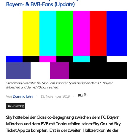
Bayern- & BVB-Fans (Update)
Streaming-Desaster bei Sky: Fans könnten Spiel zwischen dem FC Bayern
München und dem BVB nicht sehen.
5
Von
Dominic Jahn
13. November 2019
4K Streaming
Sky hatte bei der Classico-Begegnung zwischen dem FC Bayern
München und dem BVB mit Toalausfällen seiner Sky Go und Sky
Ticket App zu kämpfen. Erst in der zweiten Halbzeit konnte der