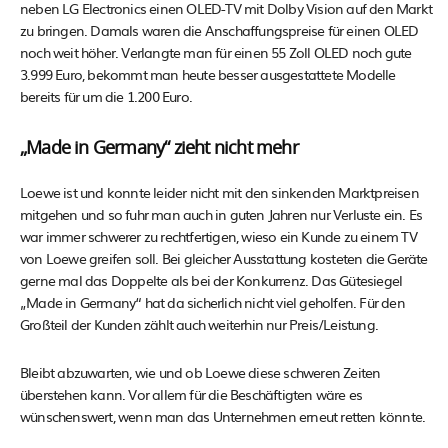
neben LG Electronics einen OLED-TV mit Dolby Vision auf den Markt
zu bringen. Damals waren die Anschaffungspreise für einen OLED
noch weit höher. Verlangte man für einen 55 Zoll OLED noch gute
3.999 Euro, bekommt man heute besser ausgestattete Modelle
bereits für um die 1.200 Euro.
„Made in Germany“ zieht nicht mehr
Loewe ist und konnte leider nicht mit den sinkenden Marktpreisen
mitgehen und so fuhr man auch in guten Jahren nur Verluste ein. Es
war immer schwerer zu rechtfertigen, wieso ein Kunde zu einem TV
von Loewe greifen soll. Bei gleicher Ausstattung kosteten die Geräte
gerne mal das Doppelte als bei der Konkurrenz. Das Gütesiegel
„Made in Germany“ hat da sicherlich nicht viel geholfen. Für den
Großteil der Kunden zählt auch weiterhin nur Preis/Leistung.
Bleibt abzuwarten, wie und ob Loewe diese schweren Zeiten
überstehen kann. Vor allem für die Beschäftigten wäre es
wünschenswert, wenn man das Unternehmen erneut retten könnte.