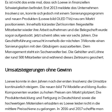
Es ist nicht das erste mal, dass sich Loewe in finanziellen
Schwierigkeiten befindet. Erst 2013 meldete das Unternehmen
Insolvenz an, konnte sich jedoch mit einem Sanierungsprogramm
und neuen Produkten (Loewe bild OLED TVs) neu am Markt
positionieren. Innerhalb kürzester Zeit konnten freigestellte
Mitarbeiter wieder ihre Arbeit aufnehmen und die Belegschaft wurde
sogar aufgestockt. Jetzt scheint alles wie vor sechs Jahren. Die
Geschäftsführung versucht innerhalb der nächsten 3 Monate einen
Sanierungsplan mit den Gläubigern auszuarbeiten. Dem
Management steht ein Sachverwalter bei. Die Gehälter und Löhne
der rund 500 Mitarbeiter sind während dieses Zeitraums gesichert.
Umsatzsteigerungen ohne Gewinn
Loewe konnte in den Jahren nach der ersten Insolvenz die Umsätze
kontinuierlich steigern. Die neuen bild TV-Modelle und klang Audio-
Komponenten wurden zu hohen Preisen am Markt platziert. Die
Produktentwicklung und Fertigung in Deutschland sowie die
hochwertigen Materialien erlaubten es Loewe leider nicht in die
mittlere Preisschiene zu gelangen. In 2016 und 2017 schaffte man