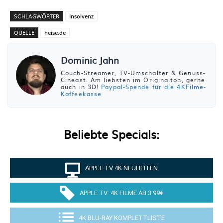
SCHLAGWÖRTER
Insolvenz
QUELLE
heise.de
Dominic Jahn
Couch-Streamer, TV-Umschalter & Genuss-
Cineast. Am liebsten im Originalton, gerne
auch in 3D!
Paypal-Spende für die 4KFilme-
Kaffeekasse
Beliebte Specials:
APPLE TV 4K NEUHEITEN
APPLE TV: 4K FILME AB 3.99€
4K BLU-RAY KOMPLETTLISTE