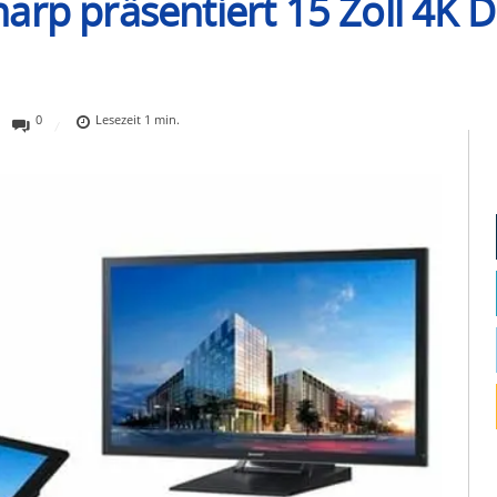
rp präsentiert 15 Zoll 4K D
0
Lesezeit
1
min.