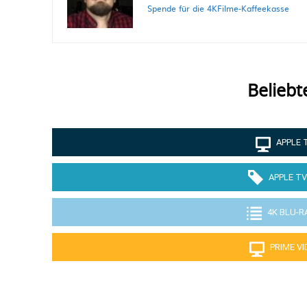
Spende für die 4KFilme-Kaffeekasse
Beliebt
APPLE 
APPLE TV
4K BLU-R
PRIME V