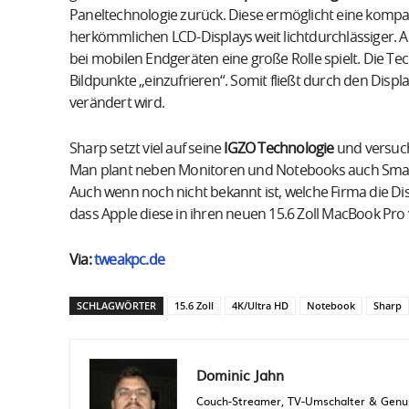
Paneltechnologie zurück. Diese ermöglicht eine kompa
herkömmlichen LCD-Displays weit lichtdurchlässiger. 
bei mobilen Endgeräten eine große Rolle spielt. Die Te
Bildpunkte „einzufrieren“. Somit fließt durch den Displ
verändert wird.
Sharp setzt viel auf seine
IGZO Technologie
und versuch
Man plant neben Monitoren und Notebooks auch Smart
Auch wenn noch nicht bekannt ist, welche Firma die D
dass Apple diese in ihren neuen 15.6 Zoll MacBook Pro
Via:
tweakpc.de
SCHLAGWÖRTER
15.6 Zoll
4K/Ultra HD
Notebook
Sharp
Dominic Jahn
Couch-Streamer, TV-Umschalter & Genuss