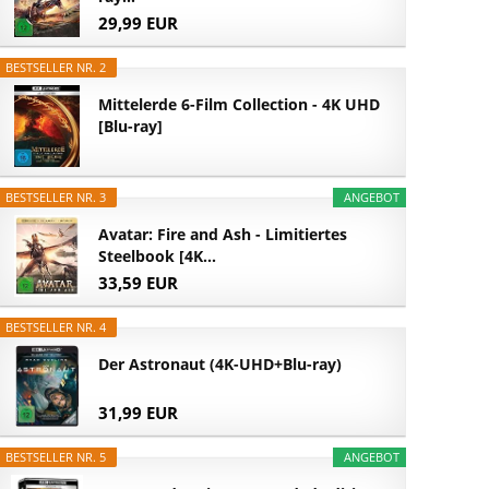
29,99 EUR
BESTSELLER NR. 2
Mittelerde 6-Film Collection - 4K UHD
[Blu-ray]
BESTSELLER NR. 3
ANGEBOT
Avatar: Fire and Ash - Limitiertes
Steelbook [4K...
33,59 EUR
BESTSELLER NR. 4
Der Astronaut (4K-UHD+Blu-ray)
31,99 EUR
BESTSELLER NR. 5
ANGEBOT