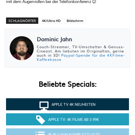
mit dem Augenrollen bei der Telefonkonferenz 😉
SCHLAGWÖRTER
4K/Ultra HD
Bildschirm
Dominic Jahn
Couch-Streamer, TV-Umschalter & Genuss-
Cineast. Am liebsten im Originalton, gerne
auch in 3D!
Paypal-Spende für die 4KFilme-
Kaffeekasse
Beliebte Specials:
APPLE TV 4K NEUHEITEN
APPLE TV: 4K FILME AB 3.99€
4K BLU-RAY KOMPLETTLISTE