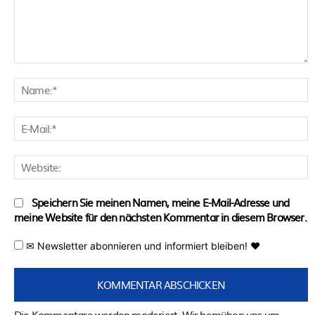
Kommentar:
N
E
M
W
Speichern Sie meinen Namen, meine E-Mail-Adresse und
meine Website für den nächsten Kommentar in diesem Browser.
✉ Newsletter abonnieren und informiert bleiben! ♥
Die Kommentare werden moderiert. Wir bemühen uns um