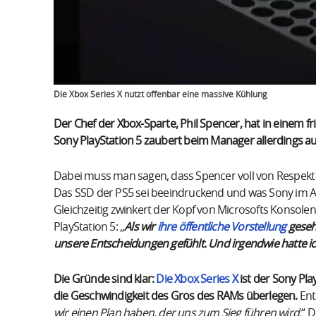
Die Xbox Series X nutzt offenbar eine massive Kühlung
Der Chef der Xbox-Sparte, Phil Spencer, hat in einem f
Sony PlayStation 5 zaubert beim Manager allerdings au
Dabei muss man sagen, dass Spencer voll von Respekt v
Das SSD der PS5 sei beeindruckend und was Sony im A
Gleichzeitig zwinkert der Kopf von Microsofts Konsolen
PlayStation 5: „
Als wir
ihre öffentliche Vorstellung
gesehe
unsere Entscheidungen gefühlt. Und irgendwie hatte ic
Die Gründe sind klar:
Die Xbox Series X
ist der Sony Pla
die Geschwindigkeit des Gros des RAMs überlegen.
Ent
wir einen Plan haben, der uns zum Sieg führen wird.
“ D