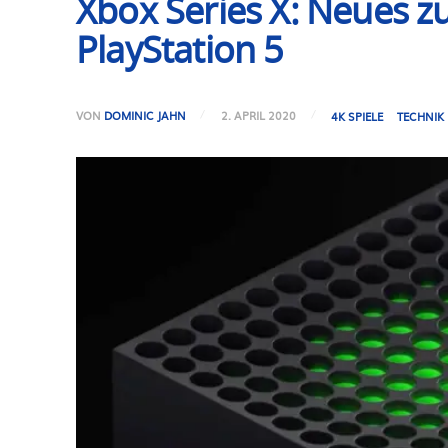
Xbox Series X: Neues z
PlayStation 5
VON
DOMINIC JAHN
2. APRIL 2020
4K SPIELE
TECHNIK