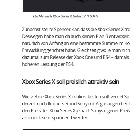
Die Microsoft Xbox Series X bietet 12 TFLOPS
Zunächst stellte Spencer klar, dass die Xbox Series X t
Deswegen habe man da auch keinen Plan B entwickelt.
natürlich von Anfang an eine bestimmte Summe im Kop
Entwicklung gerichtet habe. Gleichzeitig wolle man ni
dazumal zum Release der Xbox One und PS4 – damals ko
höheren Leistung der PS4.
Xbox Series X soll preislich attraktiv sein
Wie viel die Xbox Series X konkret kosten soll, verriet 
derzeit noch flexibel sei und Sony mit Argusaugen beob
den Preis der Xbox Series X je nach Sonys eigener Pr
also noch sehr spannend werden.