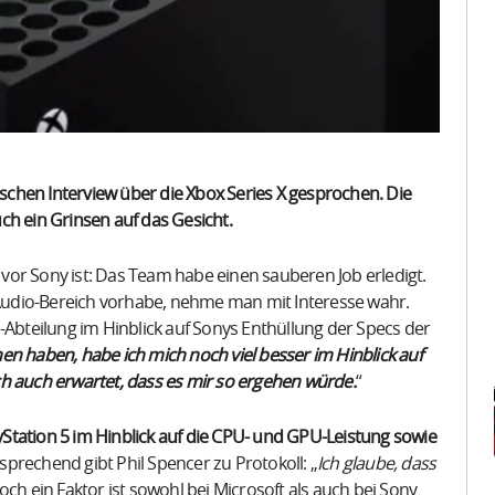
rischen Interview über die Xbox Series X gesprochen. Die
ch ein Grinsen auf das Gesicht.
or Sony ist: Das Team habe einen sauberen Job erledigt.
udio-Bereich vorhabe, nehme man mit Interesse wahr.
-Abteilung im Hinblick auf Sonys Enthüllung der Specs der
n haben, habe ich mich noch viel besser im Hinblick auf
h auch erwartet, dass es mir so ergehen würde.
“
yStation 5 im Hinblick auf die CPU- und GPU-Leistung sowie
sprechend gibt Phil Spencer zu Protokoll: „
Ich glaube, dass
och ein Faktor ist sowohl bei Microsoft als auch bei Sony