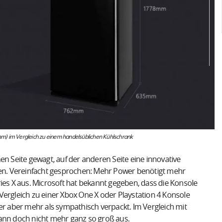
(mm) im Vergleich zu einem handelsüblichen Kühlschrank
en Seite gewagt, auf der anderen Seite eine innovative
n. Vereinfacht gesprochen: Mehr Power benötigt mehr
ies X aus. Microsoft hat bekannt gegeben, dass die Konsole
Vergleich zu einer Xbox One X oder Playstation 4 Konsole
er aber mehr als sympathisch verpackt. Im Vergleich mit
dann doch nicht mehr ganz so groß aus.