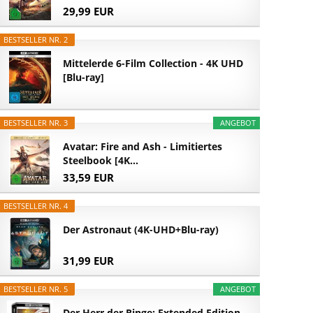
29,99 EUR
BESTSELLER NR. 2
Mittelerde 6-Film Collection - 4K UHD
[Blu-ray]
BESTSELLER NR. 3
ANGEBOT
Avatar: Fire and Ash - Limitiertes
Steelbook [4K...
33,59 EUR
BESTSELLER NR. 4
Der Astronaut (4K-UHD+Blu-ray)
31,99 EUR
BESTSELLER NR. 5
ANGEBOT
Der Herr der Ringe: Extended Edition