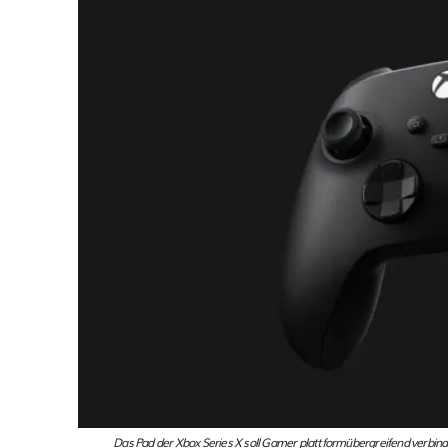
Das Pad der Xbox Series X soll Gamer plattformübergreifend verbin