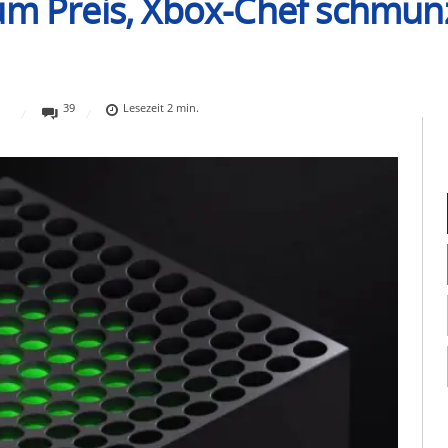
um Preis, Xbox-Chef schmunz
39
Lesezeit
2
min.