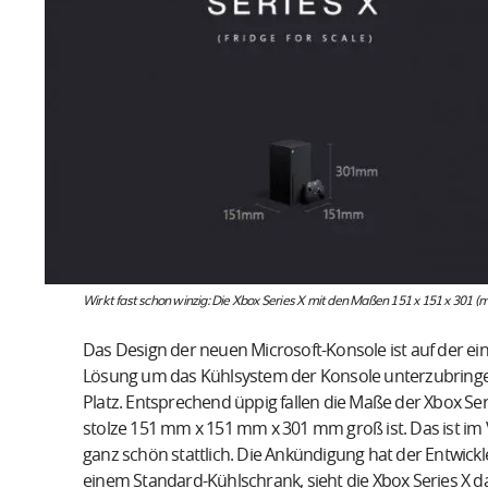
Wirkt fast schon winzig: Die Xbox Series X mit den Maßen 151 x 151 x 301 
Das Design der neuen Microsoft-Konsole ist auf der ein
Lösung um das Kühlsystem der Konsole unterzubringe
Platz. Entsprechend üppig fallen die Maße der Xbox Ser
stolze 151 mm x 151 mm x 301 mm groß ist. Das ist im 
ganz schön stattlich. Die Ankündigung hat der Entwickl
einem Standard-Kühlschrank, sieht die Xbox Series X 