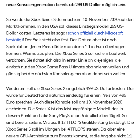
neue Konsolengeneration bereits ab 299 US-Dollar möglich sein.
So werde die Xbox Series S demnach am 10. November 2020 auf den
Markt kommen. In den USA soll dieses Einstiegsmodell 299 US-
Dollar kosten. Letzteres ist sogar
schon offiziell durch Microsoft
bestätigt
! Der Preis steht also fest. Das Datum aber ist noch
Spekulation. Jenen Preis dürfte man dann 1:1 in Euro übertragen
können. Wermutstropfen: Die Xbox Series S soll auf ein Laufwerk
verzichten. Sie richtet sich also in erster Linie an diejenigen, die
einfach nur den Xbox Game Pass Ultimate abonnieren wollen und
günstig bei der nächsten Konsolengeneration dabei sein wollen.
Wiederum soll die Xbox Series X angeblich 499 US-Dollar kosten. Das
würde für Deutschland natürlich eindeutig für einen Preis von 499
Euro sprechen. Auch diese Konsole soll am 10. November 2020
erscheinen. Die Series X ist das leistungsfähigere Modell, das in
diesem Punkt auch die Sony PlayStation 5 deutlich überflügelt. So
sind bereits seitens Microsoft 12 TFLOPS Grafikleistung bestätigt. Die
Xbox Series S soll im Übrigen bei 4 TFLOPS stehen. Da aber eine
neuere GPU-Architektur zum Einsatz kommt, ist die Angabe nicht 1:1