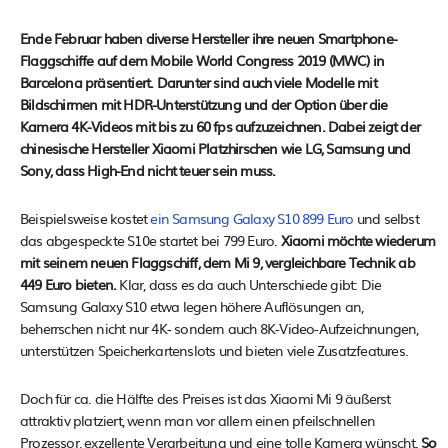
Ende Februar haben diverse Hersteller ihre neuen Smartphone-
Flaggschiffe auf dem Mobile World Congress 2019 (MWC) in
Barcelona präsentiert. Darunter sind auch viele Modelle mit
Bildschirmen mit HDR-Unterstützung und der Option über die
Kamera 4K-Videos mit bis zu 60 fps aufzuzeichnen. Dabei zeigt der
chinesische Hersteller Xiaomi Platzhirschen wie LG, Samsung und
Sony, dass High-End nicht teuer sein muss.
Beispielsweise kostet
ein Samsung Galaxy S10 899 Euro
und selbst
das abgespeckte S10e startet bei 799 Euro.
Xiaomi möchte wiederum
mit seinem neuen Flaggschiff, dem Mi 9, vergleichbare Technik ab
449 Euro bieten.
Klar, dass es da auch Unterschiede gibt: Die
Samsung Galaxy S10 etwa legen höhere Auflösungen an,
beherrschen nicht nur 4K- sondern auch 8K-Video-Aufzeichnungen,
unterstützen Speicherkartenslots und bieten viele Zusatzfeatures.
Doch für ca. die Hälfte des Preises ist das Xiaomi Mi 9 äußerst
attraktiv platziert, wenn man vor allem einen pfeilschnellen
Prozessor, exzellente Verarbeitung und eine tolle Kamera wünscht.
So