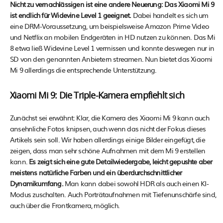
Nicht zu vernachlässigen ist eine andere Neuerung: Das Xiaomi Mi 9
ist endlich für Widevine Level 1 geeignet.
Dabei handelt es sich um
eine DRM-Voraussetzung, um beispielsweise Amazon Prime Video
und Netflix an mobilen Endgeräten in HD nutzen zu können. Das Mi
8 etwa ließ Widevine Level 1 vermissen und konnte deswegen nur in
SD von den genannten Anbietern streamen. Nun bietet das Xiaomi
Mi 9 allerdings die entsprechende Unterstützung.
Xiaomi Mi 9: Die Triple-Kamera empfiehlt sich
Zunächst sei erwähnt: Klar, die Kamera des Xiaomi Mi 9 kann auch
ansehnliche Fotos knipsen, auch wenn das nicht der Fokus dieses
Artikels sein soll. Wir haben allerdings einige Bilder eingefügt, die
zeigen, dass man sehr schöne Aufnahmen mit dem Mi 9 erstellen
kann.
Es zeigt sich eine gute Detailwiedergabe, leicht gepushte aber
meistens natürliche Farben und ein überdurchschnittlicher
Dynamikumfang.
Man kann dabei sowohl HDR als auch einen KI-
Modus zuschalten. Auch Porträtaufnahmen mit Tiefenunschärfe sind,
auch über die Frontkamera, möglich.