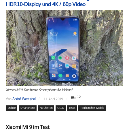
HDR10-Display und 4K / 60p Video
Xiaomi Mi 9: Das beste Smartphone für Videos?
12
Von
André Westphal
11. April 2019
Mobile
Smartphone
Neuheiten
OLED
Tests
Testberichte: Mobile
Xiaomi Mi 9 im Test