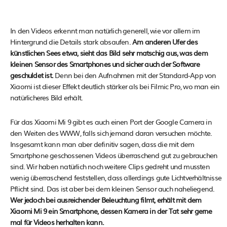
In den Videos erkennt man natürlich generell, wie vor allem im
Hintergrund die Details stark absaufen.
Am anderen Ufer des
künstlichen Sees etwa, sieht das Bild sehr matschig aus, was dem
kleinen Sensor des Smartphones und sicher auch der Software
geschuldet ist.
Denn bei den Aufnahmen mit der Standard-App von
Xiaomi ist dieser Effekt deutlich stärker als bei Filmic Pro, wo man ein
natürlicheres Bild erhält.
Für das Xiaomi Mi 9 gibt es auch einen Port der Google Camera in
den Weiten des WWW, falls sich jemand daran versuchen möchte.
Insgesamt kann man aber definitiv sagen, dass die mit dem
Smartphone geschossenen Videos überraschend gut zu gebrauchen
sind. Wir haben natürlich noch weitere Clips gedreht und mussten
wenig überraschend feststellen, dass allerdings gute Lichtverhältnisse
Pflicht sind. Das ist aber bei dem kleinen Sensor auch naheliegend.
Wer jedoch bei ausreichender Beleuchtung filmt, erhält mit dem
Xiaomi Mi 9 ein Smartphone, dessen Kamera in der Tat sehr gerne
mal für Videos herhalten kann.