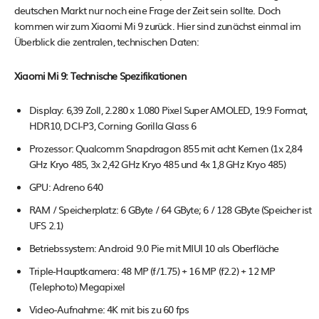
deutschen Markt nur noch eine Frage der Zeit sein sollte. Doch
kommen wir zum Xiaomi Mi 9 zurück. Hier sind zunächst einmal im
Überblick die zentralen, technischen Daten:
Xiaomi Mi 9: Technische Spezifikationen
Display: 6,39 Zoll, 2.280 x 1.080 Pixel Super AMOLED, 19:9 Format,
HDR10, DCI-P3, Corning Gorilla Glass 6
Prozessor: Qualcomm Snapdragon 855 mit acht Kernen (1x 2,84
GHz Kryo 485, 3x 2,42 GHz Kryo 485 und 4x 1,8 GHz Kryo 485)
GPU: Adreno 640
RAM / Speicherplatz: 6 GByte / 64 GByte; 6 / 128 GByte (Speicher ist
UFS 2.1)
Betriebssystem: Android 9.0 Pie mit MIUI 10 als Oberfläche
Triple-Hauptkamera: 48 MP (f/1.75) + 16 MP (f2.2) + 12 MP
(Telephoto) Megapixel
Video-Aufnahme: 4K mit bis zu 60 fps