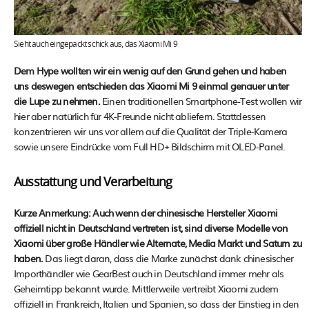
Sieht auch eingepackt schick aus, das Xiaomi Mi 9
Dem Hype wollten wir ein wenig auf den Grund gehen und haben
uns deswegen entschieden das Xiaomi Mi 9 einmal genauer unter
die Lupe zu nehmen.
Einen traditionellen Smartphone-Test wollen wir
hier aber natürlich für 4K-Freunde nicht abliefern. Stattdessen
konzentrieren wir uns vor allem auf die Qualität der Triple-Kamera
sowie unsere Eindrücke vom Full HD+ Bildschirm mit OLED-Panel.
Ausstattung und Verarbeitung
Kurze Anmerkung: Auch wenn der chinesische Hersteller Xiaomi
offiziell nicht in Deutschland vertreten ist, sind diverse Modelle von
Xiaomi über große Händler wie Alternate, Media Markt und Saturn zu
haben.
Das liegt daran, dass die Marke zunächst dank chinesischer
Importhändler wie GearBest auch in Deutschland immer mehr als
Geheimtipp bekannt wurde. Mittlerweile vertreibt Xiaomi zudem
offiziell in Frankreich, Italien und Spanien, so dass der Einstieg in den