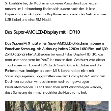
Silikonhülle bei, der Kauf einer dickeren Variante ist aber extrem
ratsam! Im Lieferumfang finden sich zudem noch der übliche
Papierkram, ein Adapter für Kopfhörer, ein passendes Netztei sowie
USB-Kabel und eine SIM-Nadel.
Das Super-AMOLED-Display mit HDR10
Das Xiaomi Mi 9 nutzt einen Super-AMOLED-Bildschirm mit einem
Panel von Samsung. Als Auflösung halten 2.280 x 1.080 Pixel auf 6,39
Zoll Diagonale her.
Außerdem beherrscht das Display HDR10, was
man unter anderem bei YouTube nutzen darf. Geschützt wird dieser
Touchscreen im Format 19:9 durch Gorilla Glass 6. Dabei sind die
Farben etwas kräftiger als beim Mi 8, können aber nicht mit
Samsungs eigenen Flaggschiffen wie dem Galaxy Note 9 mithalten.
Doch hier sprechen wir auch immer noch von gewaltigen
Preisunterschieden. Es soll aber eben nicht verschwiegen werden,
dass Samsung da immer noch klar die Nase vorne hat.