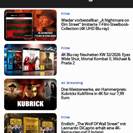
Filme
Wieder vorbestellbar: „A Nightmare on
Elm Street“ limitierte 7-Film-Steelbook-
Collection (4K UHD Blu-ray)
Filme
4K Blu-ray Neuheiten KW 32/2026: Eyes
Wide Shut, Mortal Kombat II, Michael &
Prada 2
4K Streaming
Drei Meisterwerke, ein Hammerpreis:
Kubricks Kultfilme in 4K für nur 7,99
Euro
Filme
Endlich: „The Wolf Of Wall Street“ mit
Leonardo DiCaprio erhält eine 4K-
Restaurierung! (Update)