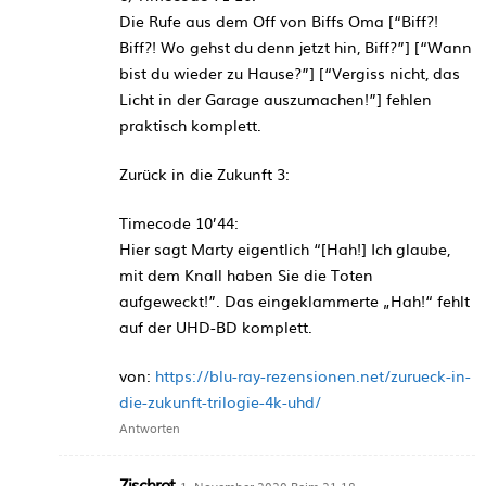
Die Rufe aus dem Off von Biffs Oma [“Biff?!
Biff?! Wo gehst du denn jetzt hin, Biff?”] [“Wann
bist du wieder zu Hause?”] [“Vergiss nicht, das
Licht in der Garage auszumachen!”] fehlen
praktisch komplett.
Zurück in die Zukunft 3:
Timecode 10’44:
Hier sagt Marty eigentlich “[Hah!] Ich glaube,
mit dem Knall haben Sie die Toten
aufgeweckt!”. Das eingeklammerte „Hah!“ fehlt
auf der UHD-BD komplett.
von:
https://blu-ray-rezensionen.net/zurueck-in-
die-zukunft-trilogie-4k-uhd/
Antworten
Zischrot
1. November 2020 Beim 21:18