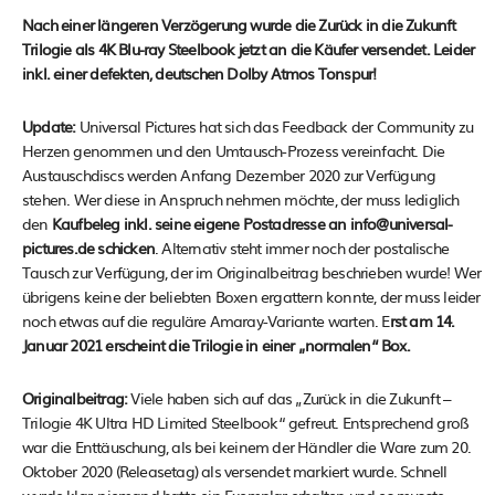
Nach einer längeren Verzögerung wurde die Zurück in die Zukunft
Trilogie als 4K Blu-ray Steelbook jetzt an die Käufer versendet. Leider
inkl. einer defekten, deutschen Dolby Atmos Tonspur!
Update:
Universal Pictures hat sich das Feedback der Community zu
Herzen genommen und den Umtausch-Prozess vereinfacht. Die
Austauschdiscs werden Anfang Dezember 2020 zur Verfügung
stehen. Wer diese in Anspruch nehmen möchte, der muss lediglich
den
Kaufbeleg inkl. seine eigene Postadresse an info@universal-
pictures.de schicken
. Alternativ steht immer noch der postalische
Tausch zur Verfügung, der im Originalbeitrag beschrieben wurde! Wer
übrigens keine der beliebten Boxen ergattern konnte, der muss leider
noch etwas auf die reguläre Amaray-Variante warten. E
rst am 14.
Januar 2021 erscheint die Trilogie in einer „normalen“ Box.
Originalbeitrag:
Viele haben sich auf das „Zurück in die Zukunft –
Trilogie 4K Ultra HD Limited Steelbook“ gefreut. Entsprechend groß
war die Enttäuschung, als bei keinem der Händler die Ware zum 20.
Oktober 2020 (Releasetag) als versendet markiert wurde. Schnell