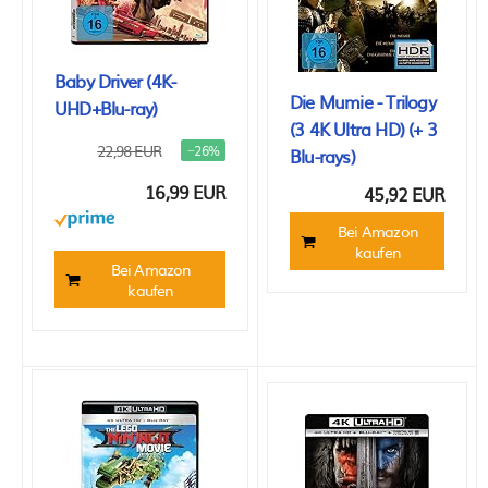
Baby Driver (4K-
Die Mumie - Trilogy
UHD+Blu-ray)
(3 4K Ultra HD) (+ 3
22,98 EUR
−26%
Blu-rays)
16,99 EUR
45,92 EUR
Bei Amazon
kaufen
Bei Amazon
kaufen