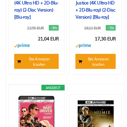
(4K Ultra HD + 2D-Blu-
Justice (4K Ultra-HD
ray) (2-Disc Version)
+ 2D-Blu-ray) (2-Disc
[Blu-ray]
Version) [Blu-ray]
22,95 EUR
18,12 EUR
−8%
−5%
21,04 EUR
17,30 EUR
Bei Amazon
Bei Amazon
kaufen
kaufen
ANGEBOT