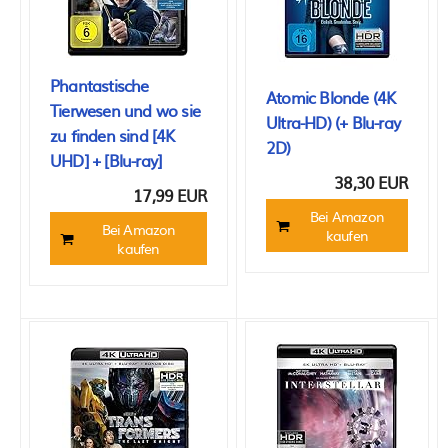
Phantastische
Atomic Blonde (4K
Tierwesen und wo sie
Ultra-HD) (+ Blu-ray
zu finden sind [4K
2D)
UHD] + [Blu-ray]
38,30 EUR
17,99 EUR
Bei Amazon
Bei Amazon
kaufen
kaufen