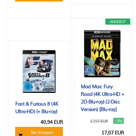
ANGEBOT
Mad Max: Fury
Road (4K Ultra-HD +
2D-Blu-ray) (2-Disc
Fast & Furious 8 (4K
Version) [Blu-ray]
Ultra-HD) (+ Blu-ray)
17,97 EUR
40,94 EUR
−5%
17,07 EUR
Bei Amazon