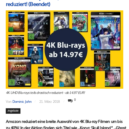
reduziert! (Beendet)
4K UHD Blu-rays teils drastisch reduziert - ab 14.97 EUR!
0
Von
Dominic Jahn
21. März 2018
Angebote
Amazon reduziert eine breite Auswahl von 4K Blu-ray Filmen um bis
zu 40%! In der Aktion finden sich Titel wie „Kong: Skull Island“, „Ghost