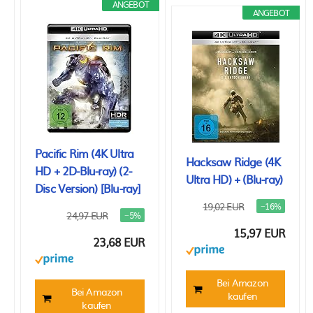
ANGEBOT
ANGEBOT
Pacific Rim (4K Ultra
Hacksaw Ridge (4K
HD + 2D-Blu-ray) (2-
Ultra HD) + (Blu-ray)
Disc Version) [Blu-ray]
19,02 EUR
−16%
24,97 EUR
−5%
15,97 EUR
23,68 EUR
Bei Amazon
Bei Amazon
kaufen
kaufen