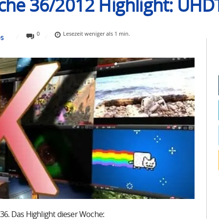
he 36/2012 Highlight: UHD
0
Lesezeit
weniger als 1
min.
OS
6. Das Highlight dieser Woche: