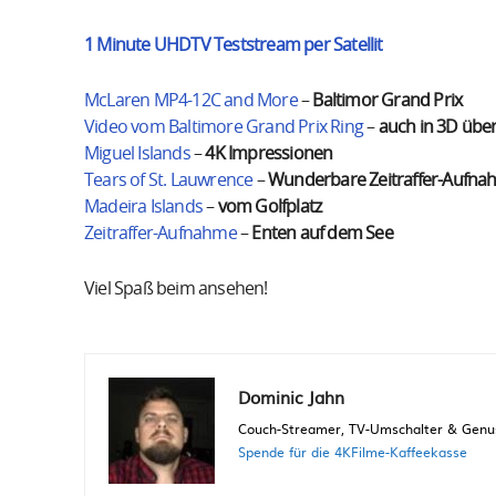
1 Minute UHDTV Teststream per Satellit
McLaren MP4-12C and More
–
Baltimor Grand Prix
Video vom Baltimore Grand Prix Ring
–
auch in 3D übe
Miguel Islands
–
4K Impressionen
Tears of St. Lauwrence
–
Wunderbare Zeitraffer-Aufn
Madeira Islands
–
vom Golfplatz
Zeitraffer-Aufnahme
–
Enten auf dem See
Viel Spaß beim ansehen!
Dominic Jahn
Couch-Streamer, TV-Umschalter & Genuss
Spende für die 4KFilme-Kaffeekasse