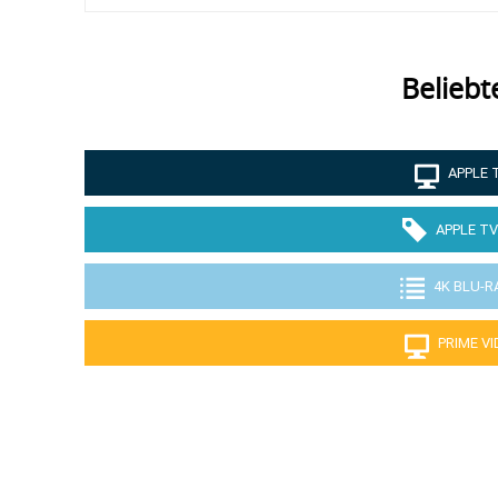
Beliebt
APPLE 
APPLE TV
4K BLU-R
PRIME V