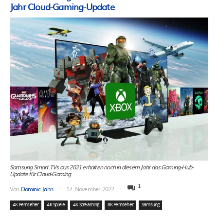
Jahr Cloud-Gaming-Update
Samsung Smart TVs aus 2021 erhalten noch in diesem Jahr das Gaming-Hub-
Update für Cloud-Gaming
1
Von
Dominic Jahn
17. November 2022
4K Fernseher
4K Spiele
4K Streaming
8K Fernseher
Samsung