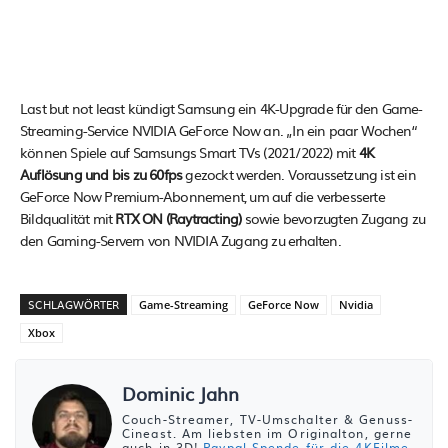
Last but not least kündigt Samsung ein 4K-Upgrade für den Game-
Streaming-Service NVIDIA GeForce Now an. „In ein paar Wochen“
können Spiele auf Samsungs Smart TVs (2021/2022) mit
4K
Auflösung und bis zu 60fps
gezockt werden. Voraussetzung ist ein
GeForce Now Premium-Abonnement, um auf die verbesserte
Bildqualität mit
RTX ON (Raytracting)
sowie bevorzugten Zugang zu
den Gaming-Servern von NVIDIA Zugang zu erhalten.
SCHLAGWÖRTER
Game-Streaming
GeForce Now
Nvidia
Xbox
Dominic Jahn
Couch-Streamer, TV-Umschalter & Genuss-
Cineast. Am liebsten im Originalton, gerne
auch in 3D!
Paypal-Spende für die 4KFilme-