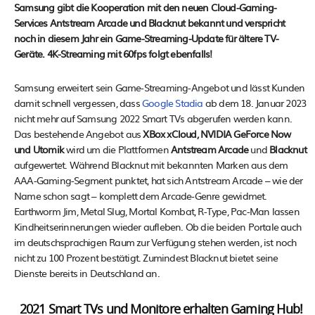
Samsung gibt die Kooperation mit den neuen Cloud-Gaming-
Services Antstream Arcade und Blacknut bekannt und verspricht
noch in diesem Jahr ein Game-Streaming-Update für ältere TV-
Geräte. 4K-Streaming mit 60fps folgt ebenfalls!
Samsung erweitert sein Game-Streaming-Angebot und lässt Kunden
damit schnell vergessen, dass
Google Stadia
ab dem 18. Januar 2023
nicht mehr auf Samsung 2022 Smart TVs abgerufen werden kann.
Das bestehende Angebot aus
XBox xCloud, NVIDIA GeForce Now
und Utomik
wird um die Plattformen
Antstream Arcade
und
Blacknut
aufgewertet. Während Blacknut mit bekannten Marken aus dem
AAA-Gaming-Segment punktet, hat sich Antstream Arcade – wie der
Name schon sagt – komplett dem Arcade-Genre gewidmet.
Earthworm Jim, Metal Slug, Mortal Kombat, R-Type, Pac-Man lassen
Kindheitserinnerungen wieder aufleben. Ob die beiden Portale auch
im deutschsprachigen Raum zur Verfügung stehen werden, ist noch
nicht zu 100 Prozent bestätigt. Zumindest Blacknut bietet seine
Dienste bereits in Deutschland an.
2021 Smart TVs und Monitore erhalten Gaming Hub!