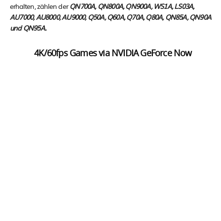
erhalten, zählen der
QN700A, QN800A, QN900A, WS1A, LS03A,
AU7000, AU8000, AU9000, Q50A, Q60A, Q70A, Q80A, QN85A, QN90A
und QN95A.
4K/60fps Games via NVIDIA GeForce Now