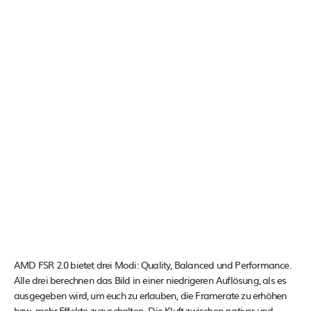
AMD FSR 2.0 bietet drei Modi: Quality, Balanced und Performance.
Alle drei berechnen das Bild in einer niedrigeren Auflösung, als es
ausgegeben wird, um euch zu erlauben, die Framerate zu erhöhen
bzw. mehr Effekte zuzuschalten. Die Kluft zwischen nativer und