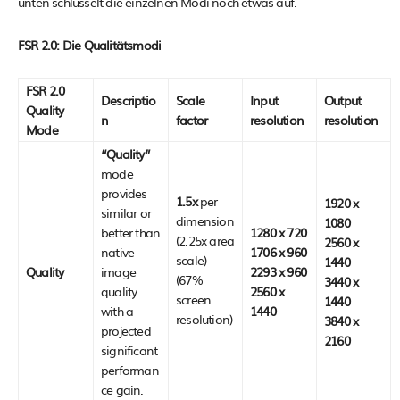
unten schlüsselt die einzelnen Modi noch etwas auf.
FSR 2.0: Die Qualitätsmodi
FSR 2.0
Descriptio
Scale
Input
Output
Quality
n
factor
resolution
resolution
Mode
“Quality”
mode
provides
1.5x
per
1920 x
similar or
dimension
1080
better than
1280 x 720
(2.25x area
2560 x
native
1706 x 960
scale)
1440
Quality
image
2293 x 960
(67%
3440 x
quality
2560 x
screen
1440
with a
1440
resolution)
3840 x
projected
2160
significant
performan
ce gain.