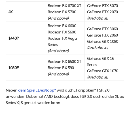
Radeon RX 6700 XT​
GeForce RTX 3070​
4K
Radeon RX 5700​
GeForce RTX 2070​
(And above)
(And above)
Radeon RX 6600​
GeForce RTX 3060​
Radeon RX 5600​
GeForce RTX 2060 ​
1440P
Radeon RX Vega
GeForce GTX 1080
Series​
(And above)
(And above)
GeForce GTX 16
Radeon RX 6500 XT​
Series​
1080P
Radeon RX 590​
GeForce GTX 1070​
(And above)
(And above)
Neben
dem Spiel „Deatloop“
wird auch „Forspoken“ FSR 2.0
anwenden. Dabei hat AMD bestätigt, dass FSR 2.0 auch auf der Xbox
Series X|S genutzt werden kann.