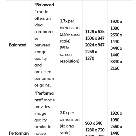
“Balanced
”
mode
offers an
1.7x
per
1920 x
ideal
dimension
1080
compromi
1129 x 635
(2.89x area
2560 x
se
1506 x 847
scale)
1440
Balanced
between
2024 x 847
(59%
3440 x
image
2259 x
screen
1440
quality
1270
resolution)
3840 x
and
2160
projected
performan
ce gains.
“Performa
nce”
mode
provides
2.0x
per
image
1920 x
dimension
quality
1080
960 x 540
(4x area
similar to
2560 x
1280 x 720
scale)
Performan
native
1440