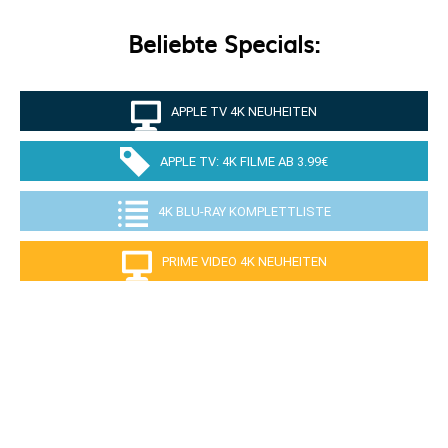
Beliebte Specials:
APPLE TV 4K NEUHEITEN
APPLE TV: 4K FILME AB 3.99€
4K BLU-RAY KOMPLETTLISTE
PRIME VIDEO 4K NEUHEITEN