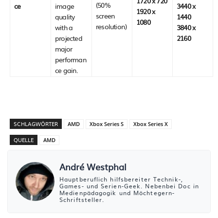
1720 x 720
(50%
ce
image
3440 x
1920 x
screen
quality
1440
1080
resolution)
with a
3840 x
projected
2160
major
performan
ce gain.
SCHLAGWÖRTER
AMD
Xbox Series S
Xbox Series X
QUELLE
AMD
André Westphal
Hauptberuflich hilfsbereiter Technik-,
Games- und Serien-Geek. Nebenbei Doc in
Medienpädagogik und Möchtegern-
Schriftsteller.