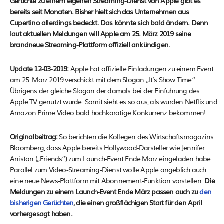
Gerüchte zu einem eigenen Streaming-Dienst von Apple gibt es
bereits seit Monaten. Bisher hielt sich das Unternehmen aus
Cupertino allerdings bedeckt. Das könnte sich bald ändern. Denn
laut aktuellen Meldungen will Apple am 25. März 2019 seine
brandneue Streaming-Plattform offiziell ankündigen.
Update 12-03-2019:
Apple hat offizielle Einladungen zu einem Event
am 25. März 2019 verschickt mit dem Slogan „It’s Show Time“.
Übrigens der gleiche Slogan der damals bei der Einführung des
Apple TV genutzt wurde. Somit sieht es so aus, als würden Netflix und
Amazon Prime Video bald hochkarätige Konkurrenz bekommen!
Originalbeitrag:
So berichten die Kollegen des Wirtschaftsmagazins
Bloomberg, dass Apple bereits Hollywood-Darsteller wie Jennifer
Aniston („Friends“) zum Launch-Event Ende März eingeladen habe.
Parallel zum Video-Streaming-Dienst wolle Apple angeblich auch
eine neue News-Plattform mit Abonnement-Funktion vorstellen.
Die
Meldungen zu einem Launch-Event Ende März passen auch zu
den
bisherigen Gerüchten
, die einen großflächigen Start für den April
vorhergesagt haben.