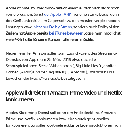
Apple könnte im Streaming-Bereich eventuell technisch stark nach
vorne preschen. So ist
der Apple TV 4K
hier eine starke Basis, denn
das Gerät unterstützt im Gegensatz zu den meisten vergleichbaren
Lösungen etwa
nicht nur Dolby Atmos
, sondern auch Dolby Vision.
Zudem hat Apple bereits
bei iTunes bewiesen
, dass man möglichst
viele 4K-Inhalte für seine Kunden offerieren möchte.
Neben Jennifer Aniston sollen zum Launch-Event des Streaming-
Dienstes von Apple am 25. März 2019 etwa auch die
Schauspielerinnen Reese Witherspoon („Big Little Lies“), Jennifer
Garner („Alias“) und der Regisseur J. J. Abrams („Star Wars: Das
Erwachen der Macht“) als Gäste bestätigt sein.
Apple will direkt mit Amazon Prime Video und Netflix
konkurrieren
Apples Streaming-Dienst soll dann am Ende direkt mit Amazon
Prime und Netflix konkurrieren bzw. eben auch ganz ähnlich
funktionieren. So sollen dort viele exklusive Eigenproduktionen von