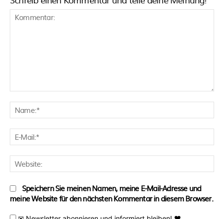
Kommentar:
N
E
M
W
Speichern Sie meinen Namen, meine E-Mail-Adresse und
meine Website für den nächsten Kommentar in diesem Browser.
✉ Newsletter abonnieren und informiert bleiben! ♥