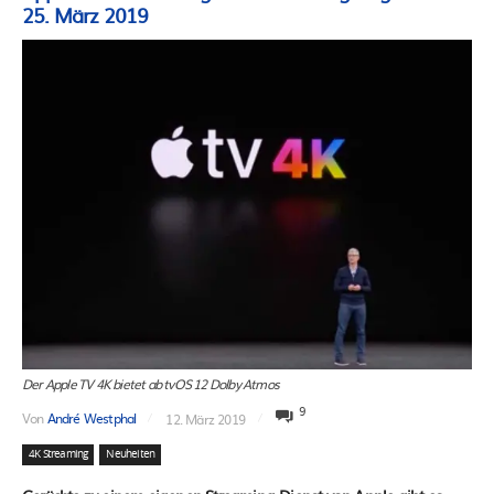
25. März 2019
Der Apple TV 4K bietet ab tvOS 12 Dolby Atmos
9
Von
André Westphal
12. März 2019
4K Streaming
Neuheiten