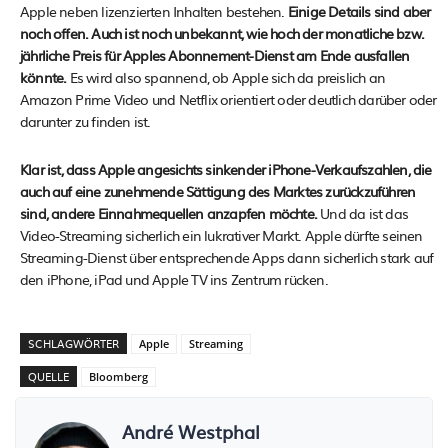
Apple neben lizenzierten Inhalten bestehen.
Einige Details sind aber
noch offen. Auch ist noch unbekannt, wie hoch der monatliche bzw.
jährliche Preis für Apples Abonnement-Dienst am Ende ausfallen
könnte.
Es wird also spannend, ob Apple sich da preislich an
Amazon Prime Video und Netflix orientiert oder deutlich darüber oder
darunter zu finden ist.
Klar ist, dass Apple angesichts sinkender iPhone-Verkaufszahlen, die
auch auf eine zunehmende Sättigung des Marktes zurückzuführen
sind, andere Einnahmequellen anzapfen möchte.
Und da ist das
Video-Streaming sicherlich ein lukrativer Markt. Apple dürfte seinen
Streaming-Dienst über entsprechende Apps dann sicherlich stark auf
den iPhone, iPad und Apple TV ins Zentrum rücken.
SCHLAGWÖRTER
Apple
Streaming
QUELLE
Bloomberg
André Westphal