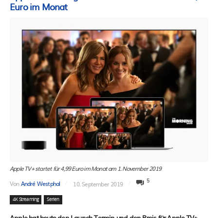
Euro im Monat
Apple TV+ startet für 4,99 Euro im Monat am 1. November 2019
5
Von
André Westphal
10. September 2019
4K Streaming
Serien
Apple hat heute den Launch-Termin und den Preis für Apple TV+