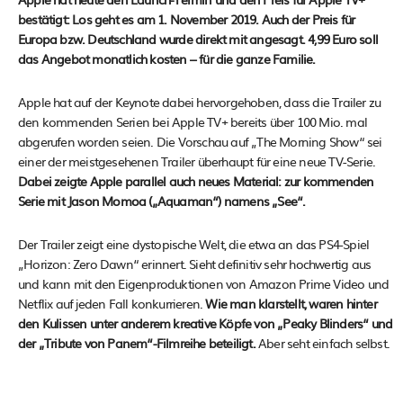
bestätigt: Los geht es am 1. November 2019. Auch der Preis für
Europa bzw. Deutschland wurde direkt mit angesagt. 4,99 Euro soll
das Angebot monatlich kosten – für die ganze Familie.
Apple hat auf der Keynote dabei hervorgehoben, dass die Trailer zu
den kommenden Serien bei Apple TV+ bereits über 100 Mio. mal
abgerufen worden seien. Die Vorschau auf „The Morning Show“ sei
einer der meistgesehenen Trailer überhaupt für eine neue TV-Serie.
Dabei zeigte Apple parallel auch neues Material: zur kommenden
Serie mit Jason Momoa („Aquaman“) namens „See“.
Der Trailer zeigt eine dystopische Welt, die etwa an das PS4-Spiel
„Horizon: Zero Dawn“ erinnert. Sieht definitiv sehr hochwertig aus
und kann mit den Eigenproduktionen von Amazon Prime Video und
Netflix auf jeden Fall konkurrieren.
Wie man klarstellt, waren hinter
den Kulissen unter anderem kreative Köpfe von „Peaky Blinders“ und
der „Tribute von Panem“-Filmreihe beteiligt.
Aber seht einfach selbst.