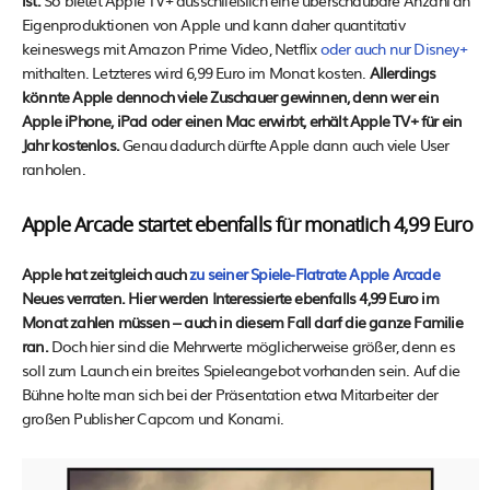
ist.
So bietet Apple TV+ ausschließlich eine überschaubare Anzahl an
Eigenproduktionen von Apple und kann daher quantitativ
keineswegs mit Amazon Prime Video, Netflix
oder auch nur Disney+
mithalten. Letzteres wird 6,99 Euro im Monat kosten.
Allerdings
könnte Apple dennoch viele Zuschauer gewinnen, denn wer ein
Apple iPhone, iPad oder einen Mac erwirbt, erhält Apple TV+ für ein
Jahr kostenlos.
Genau dadurch dürfte Apple dann auch viele User
ranholen.
Apple Arcade startet ebenfalls für monatlich 4,99 Euro
Apple hat zeitgleich auch
zu seiner Spiele-Flatrate Apple Arcade
Neues verraten. Hier werden Interessierte ebenfalls 4,99 Euro im
Monat zahlen müssen – auch in diesem Fall darf die ganze Familie
ran.
Doch hier sind die Mehrwerte möglicherweise größer, denn es
soll zum Launch ein breites Spieleangebot vorhanden sein. Auf die
Bühne holte man sich bei der Präsentation etwa Mitarbeiter der
großen Publisher Capcom und Konami.