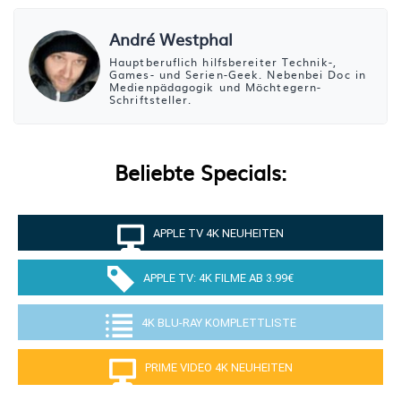
André Westphal
Hauptberuflich hilfsbereiter Technik-,
Games- und Serien-Geek. Nebenbei Doc in
Medienpädagogik und Möchtegern-
Schriftsteller.
Beliebte Specials:
APPLE TV 4K NEUHEITEN
APPLE TV: 4K FILME AB 3.99€
4K BLU-RAY KOMPLETTLISTE
PRIME VIDEO 4K NEUHEITEN