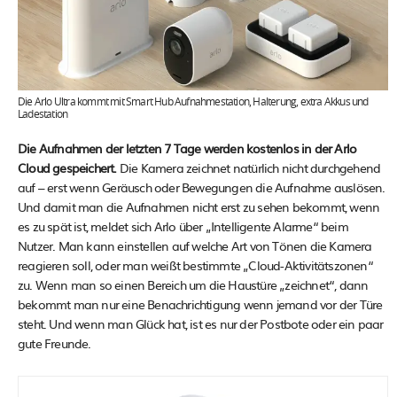
Die Arlo Ultra kommt mit Smart Hub Aufnahmestation, Halterung, extra Akkus und
Ladestation
Die Aufnahmen der letzten 7 Tage werden kostenlos in der Arlo
Cloud gespeichert.
Die Kamera zeichnet natürlich nicht durchgehend
auf – erst wenn Geräusch oder Bewegungen die Aufnahme auslösen.
Und damit man die Aufnahmen nicht erst zu sehen bekommt, wenn
es zu spät ist, meldet sich Arlo über „Intelligente Alarme“ beim
Nutzer. Man kann einstellen auf welche Art von Tönen die Kamera
reagieren soll, oder man weißt bestimmte „Cloud-Aktivitätszonen“
zu. Wenn man so einen Bereich um die Haustüre „zeichnet“, dann
bekommt man nur eine Benachrichtigung wenn jemand vor der Türe
steht. Und wenn man Glück hat, ist es nur der Postbote oder ein paar
gute Freunde.