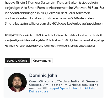
happig
für ein 1-Kamera-System, im Preis enthalten ist jedoch ein
einjähriges Arlo Smart Premier Abonnement im Wert von 89 Euro. Für
Videoaufzeichnungen in 4K Qualität in der Cloud zahlt man
nochmals extra. Da ist es günstiger eine microSD-Karte in den
SmartHub zu installieren, um die 4K Videos kostenlos aufzuzeichnen.
Transparenz:
Dieser Artikel enthält Affiliate-Links. Wenn ihr auf diese klickt, werdet ihr direkt
zum jeweiligen Anbieter weitergeleitet. Falls ihr einen Kauf tätigt, bekommen wir eine geringe
Provision. Für euch bleibt der Preis unverändert. Vielen Dank für eure Unterstützung!
SCHLAGWÖRTER
Überwachung
Dominic Jahn
Couch-Streamer, TV-Umschalter & Genuss-
Cineast. Am liebsten im Originalton, gerne
auch in 3D!
Paypal-Spende für die 4KFilme-
Kaffeekasse