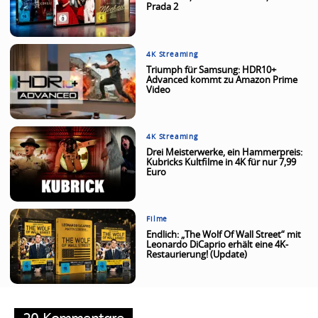
Prada 2
4K Streaming
Triumph für Samsung: HDR10+
Advanced kommt zu Amazon Prime
Video
4K Streaming
Drei Meisterwerke, ein Hammerpreis:
Kubricks Kultfilme in 4K für nur 7,99
Euro
Filme
Endlich: „The Wolf Of Wall Street“ mit
Leonardo DiCaprio erhält eine 4K-
Restaurierung! (Update)
20 Kommentare