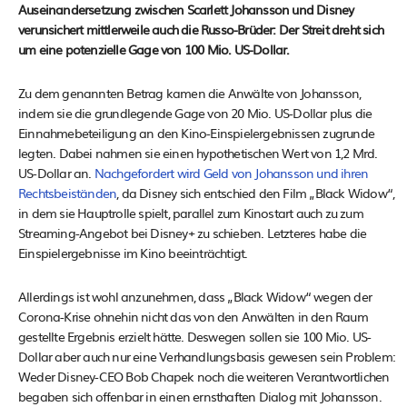
Auseinandersetzung zwischen Scarlett Johansson und Disney
verunsichert mittlerweile auch die Russo-Brüder: Der Streit dreht sich
um eine potenzielle Gage von 100 Mio. US-Dollar.
Zu dem genannten Betrag kamen die Anwälte von Johansson,
indem sie die grundlegende Gage von 20 Mio. US-Dollar plus die
Einnahmebeteiligung an den Kino-Einspielergebnissen zugrunde
legten. Dabei nahmen sie einen hypothetischen Wert von 1,2 Mrd.
US-Dollar an.
Nachgefordert wird Geld von Johansson und ihren
Rechtsbeiständen
, da Disney sich entschied den Film „Black Widow“,
in dem sie Hauptrolle spielt, parallel zum Kinostart auch zu zum
Streaming-Angebot bei Disney+ zu schieben. Letzteres habe die
Einspielergebnisse im Kino beeinträchtigt.
Allerdings ist wohl anzunehmen, dass „Black Widow“ wegen der
Corona-Krise ohnehin nicht das von den Anwälten in den Raum
gestellte Ergebnis erzielt hätte. Deswegen sollen sie 100 Mio. US-
Dollar aber auch nur eine Verhandlungsbasis gewesen sein Problem:
Weder Disney-CEO Bob Chapek noch die weiteren Verantwortlichen
begaben sich offenbar in einen ernsthaften Dialog mit Johansson.