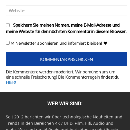
W
Speichern Sie meinen Namen, meine E-Mail-Adresse und
meine Website für den nächsten Kommentar in diesem Browser.
✉ Newsletter abonnieren und informiert bleiben! ♥
Die Kommentare werden moderiert. Wir bemühen uns um
eine schnelle Freischaltung! Die Kommentarregeln findest du
HIER!
WER WIR SIND:
Seit 2012 berichten wir über technologische Neuheiten und
Trends in den Bereichen 4K / UHD, Film, Hifi, Audio und
mehr. Wir sind unabhängig und berichten so objektiv wie