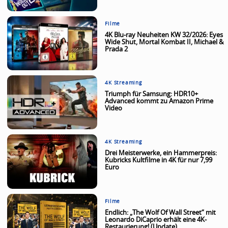
Filme
4K Blu-ray Neuheiten KW 32/2026: Eyes
Wide Shut, Mortal Kombat II, Michael &
Prada 2
4K Streaming
Triumph für Samsung: HDR10+
Advanced kommt zu Amazon Prime
Video
4K Streaming
Drei Meisterwerke, ein Hammerpreis:
Kubricks Kultfilme in 4K für nur 7,99
Euro
Filme
Endlich: „The Wolf Of Wall Street“ mit
Leonardo DiCaprio erhält eine 4K-
Restaurierung! (Update)