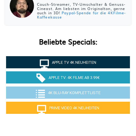
Couch-Streamer, TV-Umschalter & Genuss-
Cineast. Am liebsten im Originalton, gerne
auch in 3D!
Paypal-Spende für die 4KFilme-
Kaffeekasse
Beliebte Specials:
APPLE TV 4K NEUHEITEN
APPLE TV: 4K FILME AB 3.99€
4K BLU-RAY KOMPLETTLISTE
PRIME VIDEO 4K NEUHEITEN