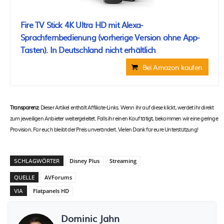
Fire TV Stick 4K Ultra HD mit Alexa-
Sprachfernbedienung (vorherige Version ohne App-
Tasten). In Deutschland nicht erhältlich
Bei Amazon kaufen
Transparenz:
Dieser Artikel enthält Affiliate-Links. Wenn ihr auf diese klickt, werdet ihr direkt
zum jeweiligen Anbieter weitergeleitet. Falls ihr einen Kauf tätigt, bekommen wir eine geringe
Provision. Für euch bleibt der Preis unverändert. Vielen Dank für eure Unterstützung!
SCHLAGWÖRTER
Disney Plus
Streaming
QUELLE
AVForums
VIA
Flatpanels HD
Dominic Jahn