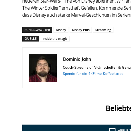
neueren Star-Wars-Filme von Disney ablehnen. Wir fa
The Winter Soldier“ ernsthaft Gefallen. Kommende Ser
dass Disney auch starke Marvel-Geschichten im Serien
SCHLAGWÖRTER
Disney
Disney Plus
Streaming
QUELLE
Inside the magic
Dominic Jahn
Couch-Streamer, TV-Umschalter & Genuss
Spende für die 4KFilme-Kaffeekasse
Beliebt
APPLE 