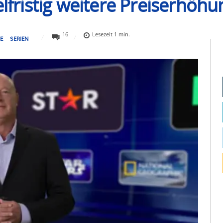
elfristig weitere Preiserhöh
16
Lesezeit
1
min.
E
SERIEN