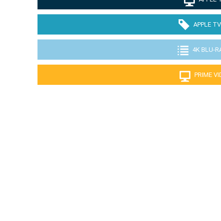
APPLE TV
4K BLU-R
PRIME V