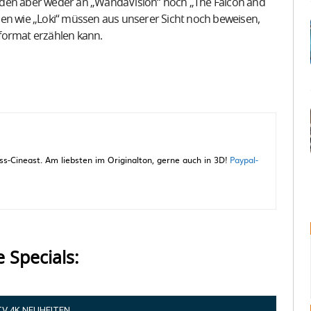
nden aber weder an „WandaVision“ noch „The Falcon and
ien wie „Loki“ müssen aus unserer Sicht noch beweisen,
format erzählen kann.
-Cineast. Am liebsten im Originalton, gerne auch in 3D!
Paypal-
e Specials:
TV 4K NEUHEITEN