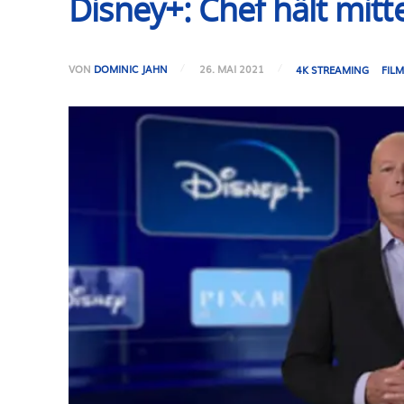
Disney+: Chef hält mitt
VON
DOMINIC JAHN
26. MAI 2021
4K STREAMING
FILM