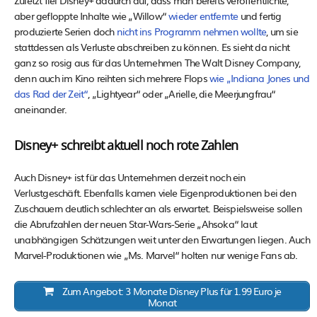
Zuletzt fiel Disney+ dadurch auf, dass man bereits veröffentlichte,
aber gefloppte Inhalte wie „Willow“
wieder entfernte
und fertig
produzierte Serien doch
nicht ins Programm nehmen wollte
, um sie
stattdessen als Verluste abschreiben zu können. Es sieht da nicht
ganz so rosig aus für das Unternehmen The Walt Disney Company,
denn auch im Kino reihten sich mehrere Flops
wie „Indiana Jones und
das Rad der Zeit“
, „Lightyear“ oder „Arielle, die Meerjungfrau“
aneinander.
Disney+ schreibt aktuell noch rote Zahlen
Auch Disney+ ist für das Unternehmen derzeit noch ein
Verlustgeschäft. Ebenfalls kamen viele Eigenproduktionen bei den
Zuschauern deutlich schlechter an als erwartet. Beispielsweise sollen
die Abrufzahlen der neuen Star-Wars-Serie „Ahsoka“ laut
unabhängigen Schätzungen weit unter den Erwartungen liegen. Auch
Marvel-Produktionen wie „Ms. Marvel“ holten nur wenige Fans ab.
Zum Angebot: 3 Monate Disney Plus für 1.99 Euro je
Monat