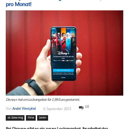
pro Monat!
Disney+ hat ein Lockangebot für 1,99 Euro gestartet.
10
Von
André Westphal
6. September 2023
4K Streaming
Filme
Serien
Bei Disney+ gibt es ein neues Lockangebot. Ihr erhaltet das