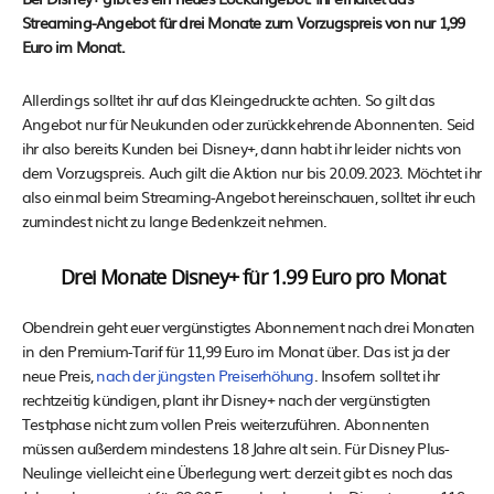
Streaming-Angebot für drei Monate zum Vorzugspreis von nur 1,99
Euro im Monat.
Allerdings solltet ihr auf das Kleingedruckte achten. So gilt das
Angebot nur für Neukunden oder zurückkehrende Abonnenten. Seid
ihr also bereits Kunden bei Disney+, dann habt ihr leider nichts von
dem Vorzugspreis. Auch gilt die Aktion nur bis 20.09.2023. Möchtet ihr
also einmal beim Streaming-Angebot hereinschauen, solltet ihr euch
zumindest nicht zu lange Bedenkzeit nehmen.
Drei Monate Disney+ für 1.99 Euro pro Monat
Obendrein geht euer vergünstigtes Abonnement nach drei Monaten
in den Premium-Tarif für 11,99 Euro im Monat über. Das ist ja der
neue Preis,
nach der jüngsten Preiserhöhung
. Insofern solltet ihr
rechtzeitig kündigen, plant ihr Disney+ nach der vergünstigten
Testphase nicht zum vollen Preis weiterzuführen. Abonnenten
müssen außerdem mindestens 18 Jahre alt sein. Für Disney Plus-
Neulinge vielleicht eine Überlegung wert: derzeit gibt es noch das